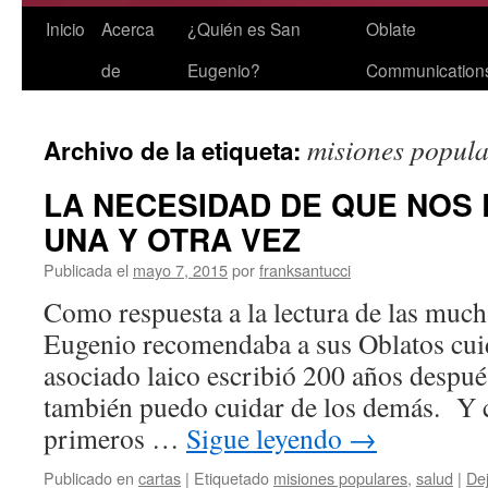
Saltar
Inicio
Acerca
¿Quién es San
Oblate
al
de
Eugenio?
Communication
contenido
misiones popula
Archivo de la etiqueta:
LA NECESIDAD DE QUE NOS
UNA Y OTRA VEZ
Publicada el
mayo 7, 2015
por
franksantucci
Como respuesta a la lectura de las much
Eugenio recomendaba a sus Oblatos cuid
asociado laico escribió 200 años despu
también puedo cuidar de los demás. Y 
primeros …
Sigue leyendo
→
Publicado en
cartas
|
Etiquetado
misiones populares
,
salud
|
De