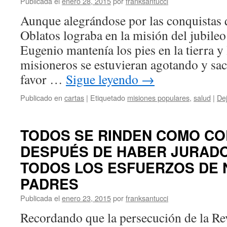
Publicada el
enero 28, 2015
por
franksantucci
Aunque alegrándose por las conquistas 
Oblatos lograba en la misión del jubile
Eugenio mantenía los pies en la tierra y
misioneros se estuvieran agotando y sac
favor …
Sigue leyendo
→
Publicado en
cartas
|
Etiquetado
misiones populares
,
salud
|
De
TODOS SE RINDEN COMO C
DESPUÉS DE HABER JURAD
TODOS LOS ESFUERZOS DE
PADRES
Publicada el
enero 23, 2015
por
franksantucci
Recordando que la persecución de la Re