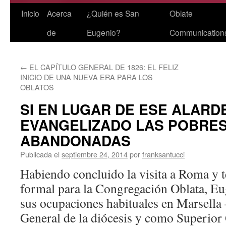
Saltar
Inicio
Acerca
¿Quién es San
Oblate
al
de
Eugenio?
Communication
contenido
←
EL CAPÍTULO GENERAL DE 1826: EL FELIZ
INICIO DE UNA NUEVA ERA PARA LOS
OBLATOS
SI EN LUGAR DE ESE ALARD
EVANGELIZADO LAS POBRE
ABANDONADAS
Publicada el
septiembre 24, 2014
por
franksantucci
Habiendo concluido la visita a Roma y 
formal para la Congregación Oblata, Eug
sus ocupaciones habituales en Marsella
General de la diócesis y como Superior 