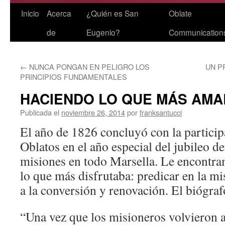
Saltar
Inicio
Acerca
¿Quién es San
Oblate
al
de
Eugenio?
Communication
contenido
←
NUNCA PONGAN EN PELIGRO LOS
UN P
PRINCIPIOS FUNDAMENTALES
HACIENDO LO QUE MÁS AMA
Publicada el
noviembre 26, 2014
por
franksantucci
El año de 1826 concluyó con la particip
Oblatos en el año especial del jubileo d
misiones en todo Marsella. Le encontra
lo que más disfrutaba: predicar en la mis
a la conversión y renovación. El biógraf
“Una vez que los misioneros volvieron 