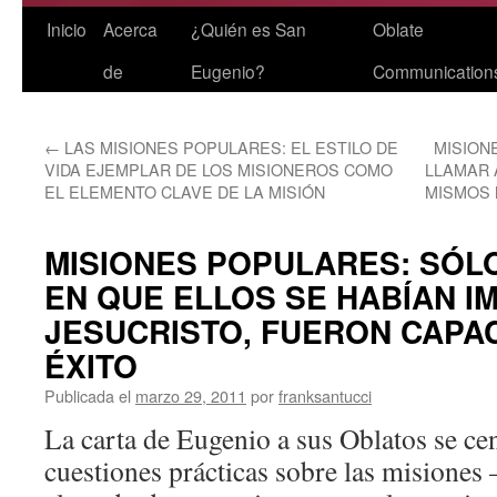
Saltar
Inicio
Acerca
¿Quién es San
Oblate
al
de
Eugenio?
Communication
contenido
←
LAS MISIONES POPULARES: EL ESTILO DE
MISION
VIDA EJEMPLAR DE LOS MISIONEROS COMO
LLAMAR 
EL ELEMENTO CLAVE DE LA MISIÓN
MISMOS 
MISIONES POPULARES: SÓLO
EN QUE ELLOS SE HABÍAN I
JESUCRISTO, FUERON CAPA
ÉXITO
Publicada el
marzo 29, 2011
por
franksantucci
La carta de Eugenio a sus Oblatos se cen
cuestiones prácticas sobre las misiones 