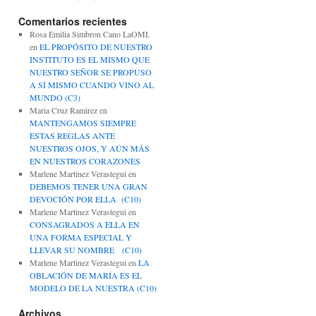
Comentarios recientes
Rosa Emilia Simbron Cano LaOMI.
en
EL PROPÓSITO DE NUESTRO
INSTITUTO ES EL MISMO QUE
NUESTRO SEÑOR SE PROPUSO
A SÍ MISMO CUANDO VINO AL
MUNDO (C3)
Maria Cruz Ramirez
en
MANTENGAMOS SIEMPRE
ESTAS REGLAS ANTE
NUESTROS OJOS, Y AÚN MÁS
EN NUESTROS CORAZONES
Marlene Martinez Verastegui
en
DEBEMOS TENER UNA GRAN
DEVOCIÓN POR ELLA (C10)
Marlene Martinez Verastegui
en
CONSAGRADOS A ELLA EN
UNA FORMA ESPECIAL Y
LLEVAR SU NOMBRE (C10)
Marlene Martinez Verastegui
en
LA
OBLACIÓN DE MARÍA ES EL
MODELO DE LA NUESTRA (C10)
Archivos