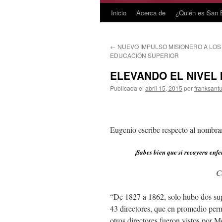
Inicio
Acerca de
¿Quién es San 
Saltar
al
←
NUEVO IMPULSO MISIONERO A LOS
contenido
EDUCACIÓN SUPERIOR
ELEVANDO EL NIVEL
Publicada el
abril 15, 2015
por
franksantu
Eugenio escribe respecto al nombra
¡Sabes bien que si recayera enf
C
“De 1827 a 1862, solo hubo dos sup
43 directores, que en promedio per
otros directores fueron vistos po