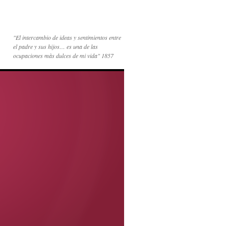
"El intercambio de ideas y sentimientos entre
el padre y sus hijos… es una de las
ocupaciones màs dulces de mi vida" 1857