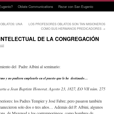
Eugenio?
Oblate Communications
Rezar con San Eugenio
 OBLATOS: UNA
LOS PROFESORES OBLATOS SON TAN MISIONEROS
COMO SUS HERMANOS PREDICADORES
→
 INTELECTUAL DE LA CONGREGACIÓN
cci
miento del Padre Albini al seminario:
ermo y no pudiera emplearlo en el puesto que le he destinado…
arta a Jean Baptiste Honorat. Agosto 23, 1827, EO VII núm. 275
eriores: los Padres Tempier y José Fabre; pero pasaron también
manecieron solo dos o tres años… Además del P. Albini, algunos
r Mons. de Mazenod y los contemporáneos, como hombres de