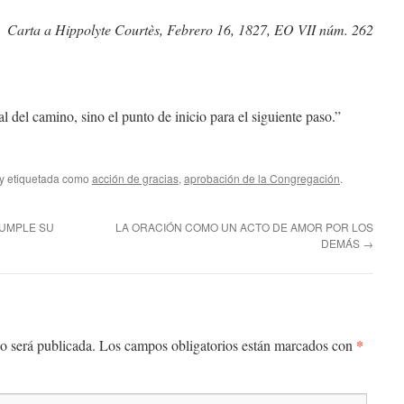
Carta a Hippolyte Courtès, Febrero 16, 1827, EO VII núm. 262
al del camino, sino el punto de inicio para el siguiente paso.”
y etiquetada como
acción de gracias
,
aprobación de la Congregación
.
CUMPLE SU
LA ORACIÓN COMO UN ACTO DE AMOR POR LOS
DEMÁS
→
*
o será publicada.
Los campos obligatorios están marcados con