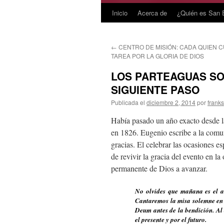
Inicio
Acerca de
¿Quién es San 
Saltar
al
←
CENTRO DE MISIÓN: CADA QUIEN 
contenido
TAREA POR LA GLORIA DE DIOS
LOS PARTEAGUAS SON
SIGUIENTE PASO
Publicada el
diciembre 2, 2014
por
frank
Había pasado un año exacto desde la 
en 1826. Eugenio escribe a la comun
gracias. El celebrar las ocasiones es
de revivir la gracia del evento en la
permanente de Dios a avanzar.
No olvides que mañana es el an
Cantaremos la misa solemne en l
Deum antes de la bendición. Al 
el presente y por el futuro.