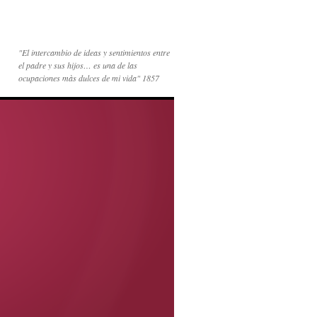
"El intercambio de ideas y sentimientos entre
el padre y sus hijos… es una de las
ocupaciones màs dulces de mi vida" 1857