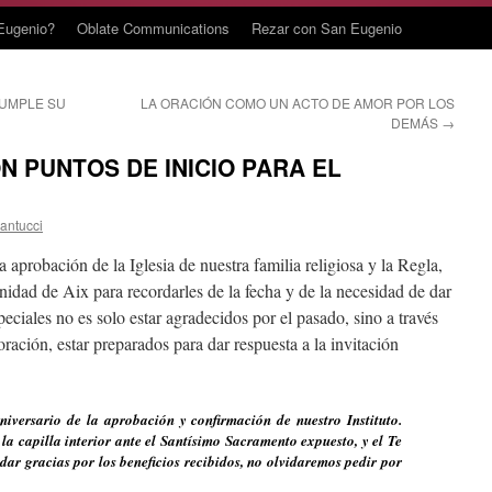
Eugenio?
Oblate Communications
Rezar con San Eugenio
CUMPLE SU
LA ORACIÓN COMO UN ACTO DE AMOR POR LOS
DEMÁS
→
 PUNTOS DE INICIO PARA EL
santucci
aprobación de la Iglesia de nuestra familia religiosa y la Regla,
idad de Aix para recordarles de la fecha y de la necesidad de dar
peciales no es solo estar agradecidos por el pasado, sino a través
 oración, estar preparados para dar respuesta a la invitación
iversario de la aprobación y confirmación de nuestro Instituto.
a capilla interior ante el Santísimo Sacramento expuesto, y el Te
dar gracias por los beneficios recibidos, no olvidaremos pedir por