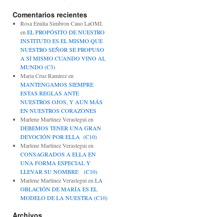
Comentarios recientes
Rosa Emilia Simbron Cano LaOMI.
en
EL PROPÓSITO DE NUESTRO
INSTITUTO ES EL MISMO QUE
NUESTRO SEÑOR SE PROPUSO
A SÍ MISMO CUANDO VINO AL
MUNDO (C3)
Maria Cruz Ramirez
en
MANTENGAMOS SIEMPRE
ESTAS REGLAS ANTE
NUESTROS OJOS, Y AÚN MÁS
EN NUESTROS CORAZONES
Marlene Martinez Verastegui
en
DEBEMOS TENER UNA GRAN
DEVOCIÓN POR ELLA (C10)
Marlene Martinez Verastegui
en
CONSAGRADOS A ELLA EN
UNA FORMA ESPECIAL Y
LLEVAR SU NOMBRE (C10)
Marlene Martinez Verastegui
en
LA
OBLACIÓN DE MARÍA ES EL
MODELO DE LA NUESTRA (C10)
Archivos