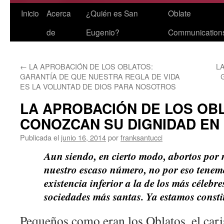
Saltar
Inicio
Acerca
¿Quién es San
Oblate
al
de
Eugenio?
Communication
contenido
←
LA APROBACIÓN DE LOS OBLATOS:
L
GARANTÍA DE QUE NUESTRA REGLA DE VIDA
ES LA VOLUNTAD DE DIOS PARA NOSOTROS
LA APROBACIÓN DE LOS OB
CONOZCAN SU DIGNIDAD EN 
Publicada el
junio 16, 2014
por
franksantucci
Aun siendo, en cierto modo, abortos por 
nuestro escaso número, no por eso tenemo
existencia inferior a la de los más célebre
sociedades más santas. Ya estamos const
Pequeños como eran los Oblatos, el cari