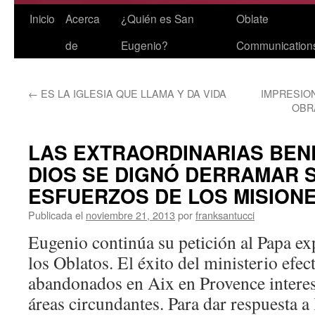
Saltar
Inicio
Acerca
¿Quién es San
Oblate
al
de
Eugenio?
Communication
contenido
←
ES LA IGLESIA QUE LLAMA Y DA VIDA
IMPRESIO
OBR
LAS EXTRAORDINARIAS BEN
DIOS SE DIGNÓ DERRAMAR 
ESFUERZOS DE LOS MISION
Publicada el
noviembre 21, 2013
por
franksantucci
Eugenio continúa su petición al Papa ex
los Oblatos. El éxito del ministerio efe
abandonados en Aix en Provence interesó
áreas circundantes. Para dar respuesta a l