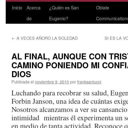
Saltar
Inicio
Acerca
¿Quién es San
Oblate
al
de
Eugenio?
Communication
contenido
←
A VECES AÑORO LA SOLEDAD
SI ES LA V
AL FINAL, AUNQUE CON TRIS
CAMINO PONIENDO MI CONF
DIOS
Publicada el
noviembre 9, 2010
por
franksantucci
Luchando para recobrar su salud, Eugen
Forbin Janson, una idea de cuántas exige
Nosotros alcanzamos a ver su cansancio
intimidad mientras él experimenta un s
en medio de tanta actividad. Reconoce 