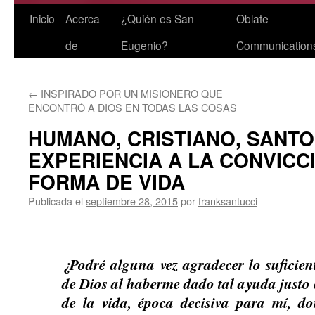
Saltar
Inicio
Acerca
¿Quién es San
Oblate
al
de
Eugenio?
Communication
contenido
←
INSPIRADO POR UN MISIONERO QUE
ENCONTRÓ A DIOS EN TODAS LAS COSAS
HUMANO, CRISTIANO, SANTO
EXPERIENCIA A LA CONVICC
FORMA DE VIDA
Publicada el
septiembre 28, 2015
por
franksantucci
¿Podré alguna vez agradecer lo suficien
de Dios al haberme dado tal ayuda justo e
de la vida, época decisiva para mí, d