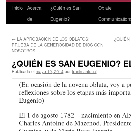
Saltar
Inicio
Acerca
¿Quién es San
Oblate
al
de
Eugenio?
Communication
contenido
←
LA APROBACIÓN DE LOS OBLATOS:
¿QUIÉN
PRUEBA DE LA GENEROSIDAD DE DIOS CON
NOSOTROS
¿QUIÉN ES SAN EUGENIO? E
Publicada el
mayo 19, 2014
por
franksantucci
(En ocasión de la novena oblata, voy a pu
reflexiones sobre los etapas más importa
Eugenio)
El 1 de agosto 1782 – nacimiento en Aix
Charles Antoine de Mazenod, Presidente
Cuentas, y de Marie Rose Joannis.