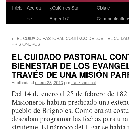
Saltar
Inicio
Acerca
¿Quién es San
Oblate
al
de
Eugenio?
Communication
contenido
←
EL CUIDADO PASTORAL CONTÍNUO DE LOS
EL CUIDA
PRISIONEROS
EL CUIDADO PASTORAL CON
BIENESTAR DE LOS EVANGE
TRAVÉS DE UNA MISIÓN PA
Publicada el
enero 23, 2013
por
franksantucci
Del 14 de enero al 25 de febrero de 182
Misioneros habían predicado una extenu
pueblo de Brignoles. Como era su cost
deseaban programar las fechas para una v
siguiente. El párroco del lugar se había