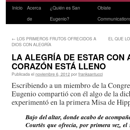
Saltar
Inicio
Acerca
¿Quién es San
Oblate
al
de
Eugenio?
Communication
contenido
←
LOS PRIMEROS FRUTOS OFRECIDOS A
EL QUE L
DIOS CON ALEGRÍA
LA ALEGRÍA DE ESTAR CON 
CORAZÓN ESTÁ LLENO
Publicada el
noviembre 6, 2012
por
franksantucci
Escribiendo a un miembro de la Congreg
Eugenio compartió con él algo de la dic
experimentó en la primera Misa de Hipp
Bajo del altar, donde acabo de acompaña
Courtès que ofrecía, por primera vez, el 