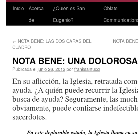
Saltar
Inicio
Acerca
¿Quién es San
Oblate
al
de
Eugenio?
Communication
contenido
←
NOTA BENE: LAS DOS CARAS DEL
NOTA BENE
CUADRO
NOTA BENE: UNA DOLOROSA
Publicada el
junio 26, 2012
por
franksantucci
En su aflicción, la Iglesia, retratada c
ayuda. ¿A quién puede recurrir la Iglesi
busca de ayuda? Seguramente, las mucha
obviamente, puede confiarse indefectib
sacerdotes.
En este deplorable estado, la Iglesia llama en su