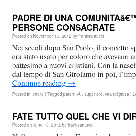
PADRE DI UNA COMUNITAâ€™
PERSONE CONSACRATE
Posted on
November 19, 2012
by
franksantucci
Nei secoli dopo San Paolo, il concetto sp
era stato usato per coloro che avevano a
battesimo a nuovi cristiani. Con la nasc
dal tempo di San Girolamo in poi, l’i
Continue reading
→
Posted in
lettere
|
Tagged
paternitÃ
,
superiore
,
vita religiosa
|
L
FATE TUTTO QUEL CHE VI DI
Posted on
June 13, 2012
by
franksantucci