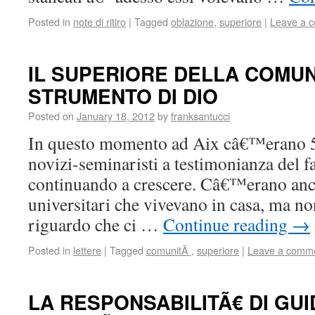
Posted in
note di ritiro
|
Tagged
oblazione
,
superiore
|
Leave a 
IL SUPERIORE DELLA COMUN
STRUMENTO DI DIO
Posted on
January 18, 2012
by
franksantucci
In questo momento ad Aix câ€™erano 5
novizi-seminaristi a testimonianza del fa
continuando a crescere. Câ€™erano anch
universitari che vivevano in casa, ma n
riguardo che ci …
Continue reading
→
Posted in
lettere
|
Tagged
comunitÃ
,
superiore
|
Leave a comm
LA RESPONSABILITÃ€ DI GU