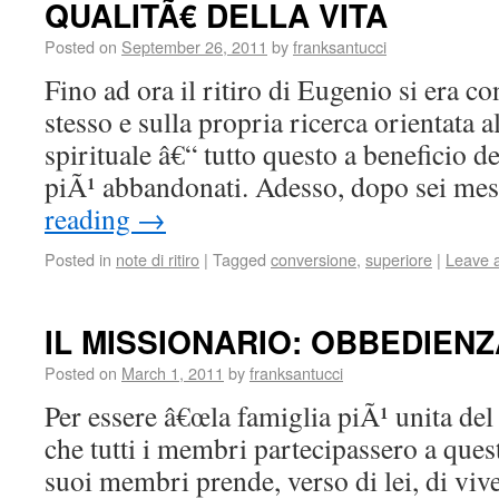
QUALITÃ€ DELLA VITA
Posted on
September 26, 2011
by
franksantucci
Fino ad ora il ritiro di Eugenio si era 
stesso e sulla propria ricerca orientata a
spirituale â€“ tutto questo a beneficio d
piÃ¹ abbandonati. Adesso, dopo sei me
reading
→
Posted in
note di ritiro
|
Tagged
conversione
,
superiore
|
Leave 
IL MISSIONARIO: OBBEDIENZ
Posted on
March 1, 2011
by
franksantucci
Per essere â€œla famiglia piÃ¹ unita de
che tutti i membri partecipassero a ques
suoi membri prende, verso di lei, di v