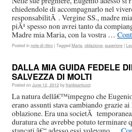
Nelle sue preghiere, Eugenio adesso si r
chiedendole di accompagnarlo nel viver
responsabilitÃ . Vergine SS., madre mia
piÃ¹ spesso non avrei tanto da compian
Madre mia Maria, con la vostra …
Cont
Posted in
note di ritiro
|
Tagged
Maria
,
oblazione
,
superiore
|
Le
DALLA MIA GUIDA FEDELE D
SALVEZZA DI MOLTI
Posted on
June 12, 2012
by
franksantucci
La natura dellâ€™impegno che Eugenio 
erano assunti stava cambiando grazie ai l
oblazione. Era una societÃ temporanea
duratura che avrebbe potuto terminare 
stancati â€“ adesso essi volevano …
Con