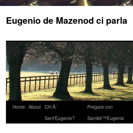
Eugenio de Mazenod ci parla
Home
About
Chi Ã¨
Pregare con
Sant’Eugenio?
Santâ€™Eugenio