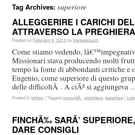
superiore
Tag Archives:
ALLEGGERIRE I CARICHI DE
ATTRAVERSO LA PREGHIER
Posted on
February 9, 2013
by
franksantucci
Come stiamo vedendo, lâ€™impegnativo
Missionari stava producendo molti frutti
tempo la fonte di abbondanti critiche e 
Eugenio, come superiore di questo grupp
delle difficoltÃ . A ciÃ² si aggiungeva
Posted in
lettere
|
Tagged
comunitÃ
,
preghiera
,
superiore
|
Lea
FINCHÃ‰ SARÃ’ SUPERIORE, 
DARE CONSIGLI