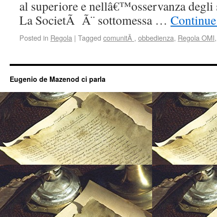
al superiore e nellâ€™osservanza degli s
La SocietÃ Ã¨ sottomessa …
Continue
Posted in
Regola
|
Tagged
comunitÃ
,
obbedienza
,
Regola OMI
Eugenio de Mazenod ci parla