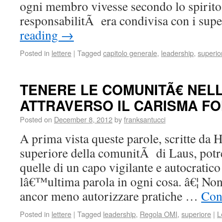
ogni membro vivesse secondo lo spirito
responsabilitÃ era condivisa con i sup
reading
→
Posted in
lettere
|
Tagged
capitolo generale
,
leadership
,
superio
TENERE LE COMUNITÃ€ NEL
ATTRAVERSO IL CARISMA F
Posted on
December 8, 2012
by
franksantucci
A prima vista queste parole, scritte da 
superiore della comunitÃ di Laus, pot
quelle di un capo vigilante e autocratic
lâ€™ultima parola in ogni cosa. â€¦ Non
ancor meno autorizzare pratiche …
Con
Posted in
lettere
|
Tagged
leadership
,
Regola OMI
,
superiore
|
L