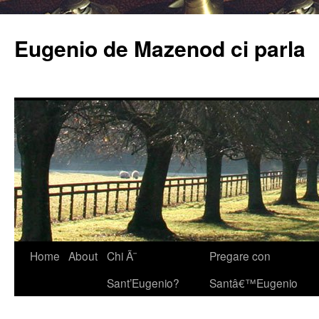
Eugenio de Mazenod ci parla
Home
About
Chi Ã¨
Pregare con
Sant’Eugenio?
Santâ€™Eugenio