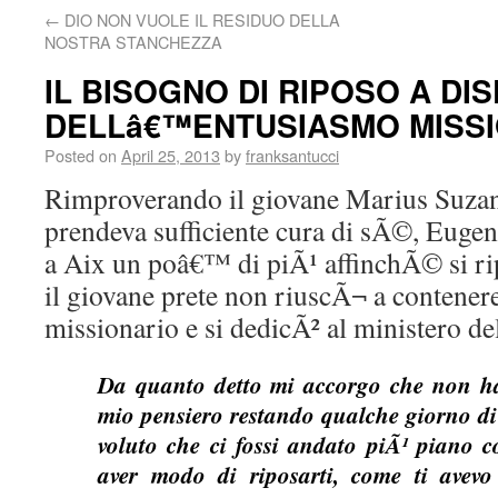
←
DIO NON VUOLE IL RESIDUO DELLA
NOSTRA STANCHEZZA
IL BISOGNO DI RIPOSO A DI
DELLâ€™ENTUSIASMO MISS
Posted on
April 25, 2013
by
franksantucci
Rimproverando il giovane Marius Suza
prendeva sufficiente cura di sÃ©, Eugeni
a Aix un poâ€™ di piÃ¹ affinchÃ© si rip
il giovane prete non riuscÃ¬ a contener
missionario e si dedicÃ² al ministero de
Da quanto detto mi accorgo che non hai
mio pensiero restando qualche giorno di
voluto che ci fossi andato piÃ¹ piano c
aver modo di riposarti, come ti avevo