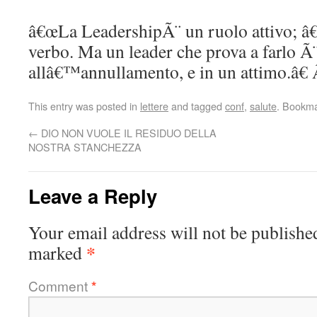
â€œLa LeadershipÃ¨ un ruolo attivo; 
verbo. Ma un leader che prova a farlo Ã¨
allâ€™annullamento, e in un attimo.â
This entry was posted in
lettere
and tagged
conf
,
salute
. Bookm
←
DIO NON VUOLE IL RESIDUO DELLA
NOSTRA STANCHEZZA
Leave a Reply
Your email address will not be publishe
*
marked
Comment
*