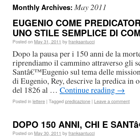
May 2011
Monthly Archives:
EUGENIO COME PREDICATORE
UNO STILE SEMPLICE DI CO
Posted on
May 31, 2011
by
franksantucci
Dopo la pausa per i 150 anni de la mort
riprendiamo il cammino attraverso gli scr
Santâ€™Eugenio sul tema delle missioni
di Eugenio, Rey, descrive la predica in 
del 1826 al …
Continue reading
→
Posted in
lettere
|
Tagged
predicazione
|
Leave a comment
DOPO 150 ANNI, CHI E SAN
Posted on
May 30, 2011
by
franksantucci