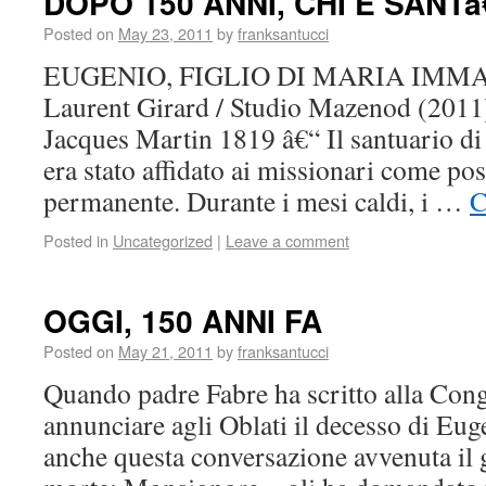
DOPO 150 ANNI, CHI E SAN
Posted on
May 23, 2011
by
franksantucci
EUGENIO, FIGLIO DI MARIA IM
Laurent Girard / Studio Mazenod (2011
Jacques Martin 1819 â€“ Il santuario 
era stato affidato ai missionari come po
permanente. Durante i mesi caldi, i …
C
Posted in
Uncategorized
|
Leave a comment
OGGI, 150 ANNI FA
Posted on
May 21, 2011
by
franksantucci
Quando padre Fabre ha scritto alla Con
annunciare agli Oblati il decesso di Eug
anche questa conversazione avvenuta il 