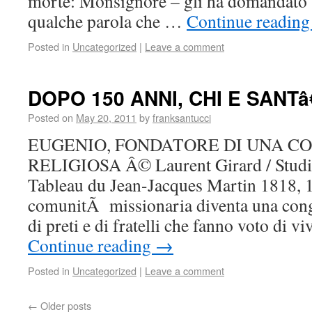
morte: Monsignore – gli ha domandato u
qualche parola che …
Continue readin
Posted in
Uncategorized
|
Leave a comment
DOPO 150 ANNI, CHI E SAN
Posted on
May 20, 2011
by
franksantucci
EUGENIO, FONDATORE DI UNA C
RELIGIOSA Â© Laurent Girard / Studi
Tableau du Jean-Jacques Martin 1818, 
comunitÃ missionaria diventa una congr
di preti e di fratelli che fanno voto di 
Continue reading
→
Posted in
Uncategorized
|
Leave a comment
←
Older posts