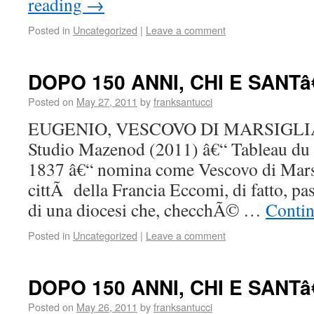
reading
→
Posted in
Uncategorized
|
Leave a comment
DOPO 150 ANNI, CHI E SAN
Posted on
May 27, 2011
by
franksantucci
EUGENIO, VESCOVO DI MARSIGLIA Â
Studio Mazenod (2011) â€“ Tableau du
1837 â€“ nomina come Vescovo di Marsi
cittÃ della Francia Eccomi, di fatto, pa
di una diocesi che, checchÃ© …
Contin
Posted in
Uncategorized
|
Leave a comment
DOPO 150 ANNI, CHI E SAN
Posted on
May 26, 2011
by
franksantucci