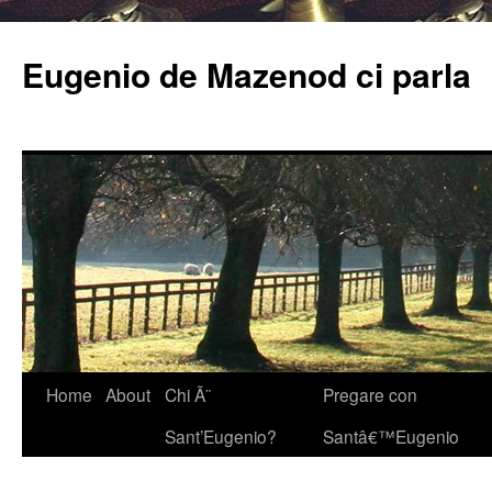
Eugenio de Mazenod ci parla
Home
About
Chi Ã¨
Pregare con
Sant’Eugenio?
Santâ€™Eugenio