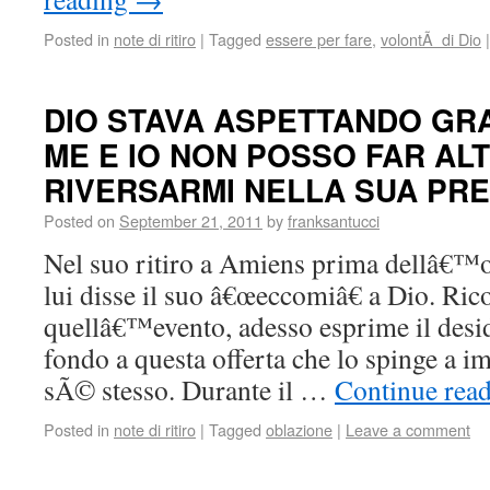
Posted in
note di ritiro
|
Tagged
essere per fare
,
volontÃ di Dio
|
DIO STAVA ASPETTANDO GR
ME E IO NON POSSO FAR AL
RIVERSARMI NELLA SUA PR
Posted on
September 21, 2011
by
franksantucci
Nel suo ritiro a Amiens prima dellâ€™o
lui disse il suo â€œeccomiâ€ a Dio. Ri
quellâ€™evento, adesso esprime il desid
fondo a questa offerta che lo spinge a i
sÃ© stesso. Durante il …
Continue rea
Posted in
note di ritiro
|
Tagged
oblazione
|
Leave a comment