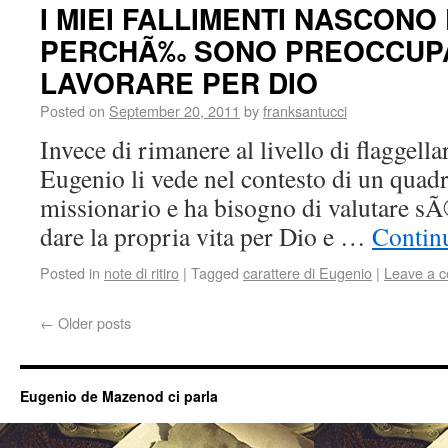
I MIEI FALLIMENTI NASCON
PERCHÃ‰ SONO PREOCCUPA
LAVORARE PER DIO
Posted on
September 20, 2011
by
franksantucci
Invece di rimanere al livello di flaggellar
Eugenio li vede nel contesto di un quad
missionario e ha bisogno di valutare sÃ©
dare la propria vita per Dio e …
Contin
Posted in
note di ritiro
|
Tagged
carattere di Eugenio
|
Leave a 
←
Older posts
Eugenio de Mazenod ci parla