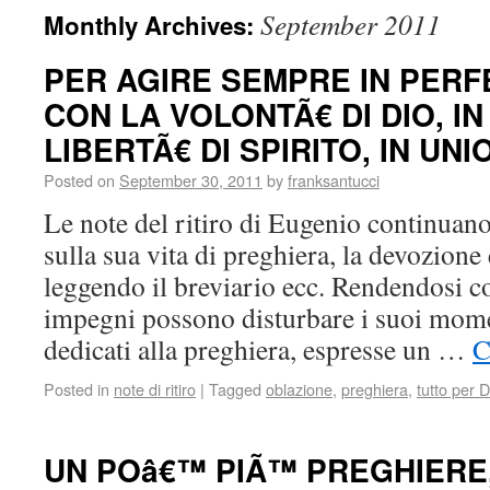
September 2011
Monthly Archives:
PER AGIRE SEMPRE IN PER
CON LA VOLONTÃ€ DI DIO, I
LIBERTÃ€ DI SPIRITO, IN UNI
Posted on
September 30, 2011
by
franksantucci
Le note del ritiro di Eugenio continuan
sulla sua vita di preghiera, la devozione
leggendo il breviario ecc. Rendendosi c
impegni possono disturbare i suoi mom
dedicati alla preghiera, espresse un …
C
Posted in
note di ritiro
|
Tagged
oblazione
,
preghiera
,
tutto per D
UN POâ€™ PIÃ™ PREGHIERE