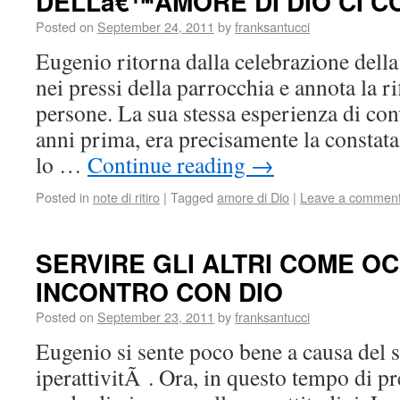
DELLâ€™AMORE DI DIO CI C
Posted on
September 24, 2011
by
franksantucci
Eugenio ritorna dalla celebrazione dell
nei pressi della parrocchia e annota la ri
persone. La sua stessa esperienza di con
anni prima, era precisamente la constat
lo …
Continue reading
→
Posted in
note di ritiro
|
Tagged
amore di Dio
|
Leave a commen
SERVIRE GLI ALTRI COME OC
INCONTRO CON DIO
Posted on
September 23, 2011
by
franksantucci
Eugenio si sente poco bene a causa del s
iperattivitÃ . Ora, in questo tempo di pre