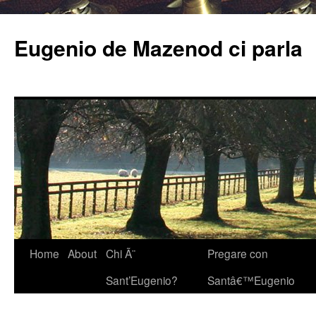
Eugenio de Mazenod ci parla
Home
About
Chi Ã¨
Pregare con
Sant’Eugenio?
Santâ€™Eugenio