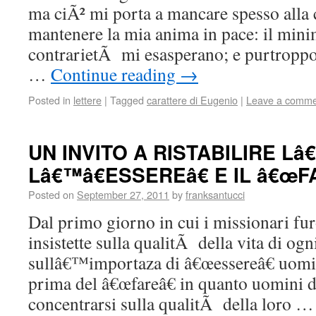
ma ciÃ² mi porta a mancare spesso all
mantenere la mia anima in pace: il mini
contrarietÃ mi esasperano; e purtropp
…
Continue reading
→
Posted in
lettere
|
Tagged
carattere di Eugenio
|
Leave a comme
UN INVITO A RISTABILIRE L
Lâ€™â€ESSEREâ€ E IL â€œF
Posted on
September 27, 2011
by
franksantucci
Dal primo giorno in cui i missionari fu
insistette sulla qualitÃ della vita di og
sullâ€™importaza di â€œessereâ€ uomi
prima del â€œfareâ€ in quanto uomini 
concentrarsi sulla qualitÃ della loro 