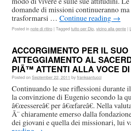
modo di vivere e sulle sue attitudini. L
domande di missioni continueranno ma 
trasformarsi …
Continue reading
→
Posted in
note di ritiro
|
Tagged
tutto per Dio
,
vicino alla gente
|
ACCORGIMENTO PER IL SUO
ATTEGGIAMENTO AL SACERD
PIÃ™ ATTENTI ALLA VOCE DI 
Posted on
September 22, 2011
by
franksantucci
Continuando le sue riflessioni durante i
la convinzione di Eugenio secondo la q
â€œessereâ€ per â€œfareâ€. Nella valu
Ã¨ chiaramente emerso dalla fondazione
dei giovani e quella dei missionari, lui
reading
→