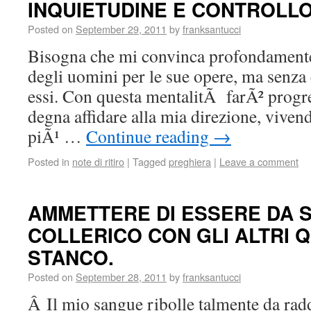
INQUIETUDINE E CONTROLL
Posted on
September 29, 2011
by
franksantucci
Bisogna che mi convinca profondamente
degli uomini per le sue opere, ma senza
essi. Con questa mentalitÃ farÃ² progre
degna affidare alla mia direzione, viven
piÃ¹ …
Continue reading
→
Posted in
note di ritiro
|
Tagged
preghiera
|
Leave a comment
AMMETTERE DI ESSERE DA 
COLLERICO CON GLI ALTRI 
STANCO.
Posted on
September 28, 2011
by
franksantucci
Â Il mio sangue ribolle talmente da rad