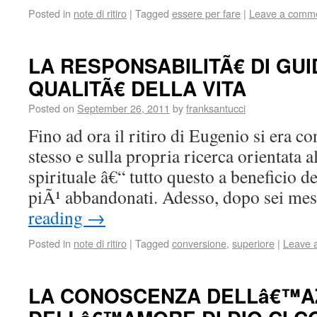
Posted in
note di ritiro
|
Tagged
essere per fare
|
Leave a comm
LA RESPONSABILITÃ€ DI GU
QUALITÃ€ DELLA VITA
Posted on
September 26, 2011
by
franksantucci
Fino ad ora il ritiro di Eugenio si era 
stesso e sulla propria ricerca orientata a
spirituale â€“ tutto questo a beneficio d
piÃ¹ abbandonati. Adesso, dopo sei me
reading
→
Posted in
note di ritiro
|
Tagged
conversione
,
superiore
|
Leave 
LA CONOSCENZA DELLâ€™A