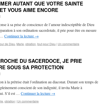
IMER AUTANT QUE VOTRE SAINTE
 ET VOUS AIME ENCORE
i
nse à sa prise de conscience de l’amour indescriptible de Dieu
réparation à son ordination sacerdotale, il prie pour être en mesure
l …
Continuer la lecture
→
our de Dieu
,
Marie
,
oblation
,
tout pour Dieu
|
Un commentaire
PROCHE DU SACERDOCE, JE PRIE
RE SOUS SA PROTECTION
i
on à la prêtrise était l’ordination au diaconat. Durant son temps de
 pleinement conscient de son indignité, il invita Marie à
ui. S’il est …
Continuer la lecture
→
rie
,
oblation
|
Un commentaire