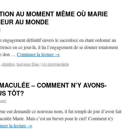
ATION AU MOMENT MÊME OÙ MARIE
VEUR AU MONDE
i
 engagement définitif envers le sacerdoce en étant ordonné au
rence en ce jour-là, il lia l’engagement de se donner totalement
 le don …
Continuer la lecture
→
,
oblation
,
tout pour Dieu
|
Un commentaire
MMACULÉE – COMMENT N’Y AVONS-
US TÔT?
ucci
ène eut demandé ce nouveau nom, il fut rempli de joie d’avoir fait
aculée Marie. Mais c’est un brevet pour le ciel! Comment n’y
nuer la lecture
→