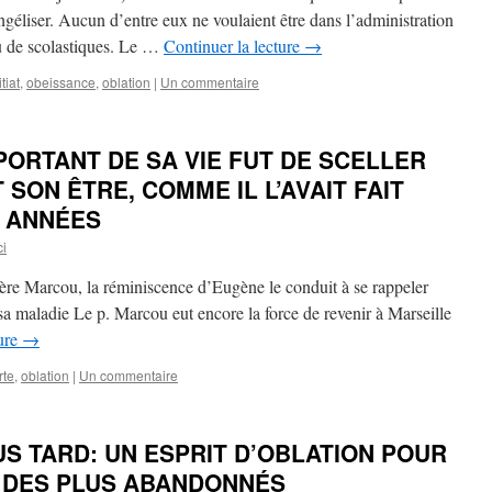
angéliser. Aucun d’entre eux ne voulaient être dans l’administration
ou de scolastiques. Le …
Continuer la lecture
→
tiat
,
obeissance
,
oblation
|
Un commentaire
PORTANT DE SA VIE FUT DE SCELLER
SON ÊTRE, COMME IL L’AVAIT FAIT
 ANNÉES
ci
Père Marcou, la réminiscence d’Eugène le conduit à se rappeler
a maladie Le p. Marcou eut encore la force de revenir à Marseille
ture
→
rte
,
oblation
|
Un commentaire
S TARD: UN ESPRIT D’OBLATION POUR
 DES PLUS ABANDONNÉS