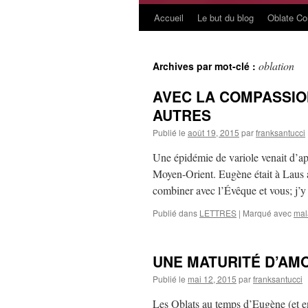
Accueil
Le but du blog
Oblate C
Aller
au
oblation
Archives par mot-clé :
contenu
AVEC LA COMPASSIO
AUTRES
Publié le
août 19, 2015
par
franksantucci
Une épidémie de variole venait d’app
Moyen-Orient. Eugène était à Laus a
combiner avec l’Évêque et vous; j’y
Publié dans
LETTRES
|
Marqué avec
mal
UNE MATURITÉ D’AMO
Publié le
mai 12, 2015
par
franksantucci
Les Oblats au temps d’Eugène (et en