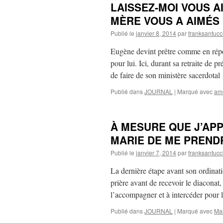
LAISSEZ-MOI VOUS A
MÈRE VOUS A AIMÉS
Publié le
janvier 8, 2014
par
franksantucc
Eugène devint prêtre comme en répo
pour lui. Ici, durant sa retraite de p
de faire de son ministère sacerdota
Publié dans
JOURNAL
|
Marqué avec
am
À MESURE QUE J’AP
MARIE DE ME PREND
Publié le
janvier 7, 2014
par
franksantucc
La dernière étape avant son ordinati
prière avant de recevoir le diaconat,
l’accompagner et à intercéder pour l
Publié dans
JOURNAL
|
Marqué avec
Ma