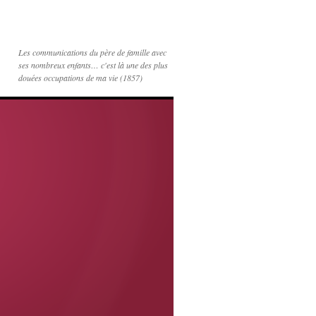
Les communications du père de famille avec
ses nombreux enfants… c'est là une des plus
douées occupations de ma vie (1857)