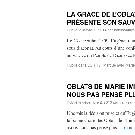
LA GRÂCE DE L’OBL
PRÉSENTE SON SAU
Publié le
janvier 6, 2014
par
franksantucc
Le 23 décembre 1809, Eugène fit un
sous-diaconat. Au cours d’une confé
au service du Peuple de Dieu avec
Publié dans
ÉCRITS
|
Marqué avec
Marie
OBLATS DE MARIE I
NOUS PAS PENSÉ PL
Publié le
décembre 2, 2013
par
franksant
Une fois la décision prise et qu’Eug
la bonne chose. les Oblats de l’Imm
avons-nous pas pensé plus …
Conti