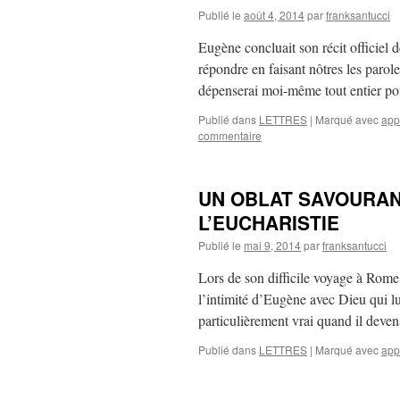
Publié le
août 4, 2014
par
franksantucci
Eugène concluait son récit officiel 
répondre en faisant nôtres les parol
dépenserai moi-même tout entier p
Publié dans
LETTRES
|
Marqué avec
app
commentaire
UN OBLAT SAVOURAN
L’EUCHARISTIE
Publié le
mai 9, 2014
par
franksantucci
Lors de son difficile voyage à Rome
l’intimité d’Eugène avec Dieu qui lui
particulièrement vrai quand il deve
Publié dans
LETTRES
|
Marqué avec
app