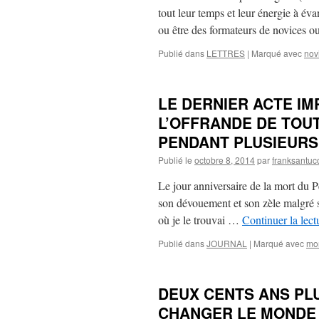
tout leur temps et leur énergie à év
ou être des formateurs de novices 
Publié dans
LETTRES
|
Marqué avec
novi
LE DERNIER ACTE IM
L’OFFRANDE DE TOUT 
PENDANT PLUSIEURS
Publié le
octobre 8, 2014
par
franksantuc
Le jour anniversaire de la mort du 
son dévouement et son zèle malgré s
où je le trouvai …
Continuer la lec
Publié dans
JOURNAL
|
Marqué avec
mo
DEUX CENTS ANS PLU
CHANGER LE MONDE