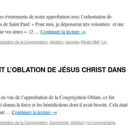
des événements de notre approbation avec l’exhortation de
es de Saint Paul: « Pour moi, je dépenserai très volontiers et me
our vos âmes ». (2 …
Continuer la lecture
→
robation de la Congrégation
,
oblation
,
pauvres
,
Règle OMI
|
Un
T L’OBLATION DE JÉSUS CHRIST DANS
 en vue de l’approbation de la Congrégation Oblate, ce fut
 donna la force et les bénédictions dont il avait besoin. Cela était
nait …
Continuer la lecture
→
robation de la Congrégation
,
Eucharistie
,
oblation
|
Un commentaire