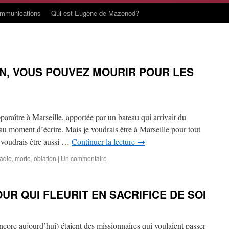
ommunications
Qui est Eugène de Mazenod?
N, VOUS POUVEZ MOURIR POUR LES
araître à Marseille, apportée par un bateau qui arrivait du
u moment d’écrire. Mais je voudrais être à Marseille pour tout
 voudrais être aussi …
Continuer la lecture
→
adie
,
morte
,
oblation
|
Un commentaire
UR QUI FLEURIT EN SACRIFICE DE SOI
core aujourd’hui) étaient des missionnaires qui voulaient passer