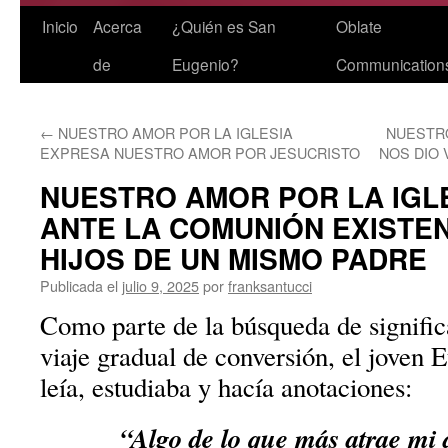
Saltar
Inicio
Acerca
¿Quién es San
Oblate
al
de
Eugenio?
Communication
contenido
←
NUESTRO AMOR POR LA IGLESIA
NUESTR
EXPRESA NUESTRO AMOR POR JESUCRISTO
NOS DIO 
NUESTRO AMOR POR LA IGL
ANTE LA COMUNIÓN EXISTE
HIJOS DE UN MISMO PADRE
Publicada el
julio 9, 2025
por
franksantucci
Como parte de la búsqueda de signific
viaje gradual de conversión, el joven 
leía, estudiaba y hacía anotaciones:
“Algo de lo que más atrae mi 