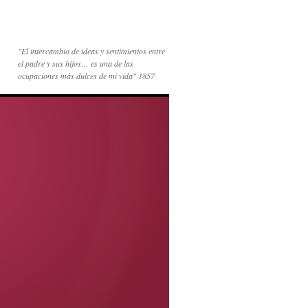
"El intercambio de ideas y sentimientos entre
el padre y sus hijos… es una de las
ocupaciones màs dulces de mi vida" 1857