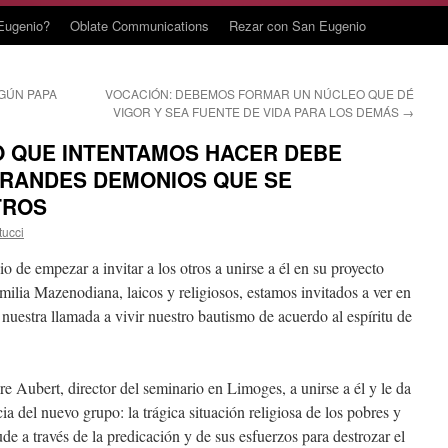
Eugenio?
Oblate Communications
Rezar con San Eugenio
GÚN PAPA
VOCACIÓN: DEBEMOS FORMAR UN NÚCLEO QUE DÉ
VIGOR Y SEA FUENTE DE VIDA PARA LOS DEMÁS
→
O QUE INTENTAMOS HACER DEBE
RANDES DEMONIOS QUE SE
TROS
tucci
 de empezar a invitar a los otros a unirse a él en su proyecto
lia Mazenodiana, laicos y religiosos, estamos invitados a ver en
 nuestra llamada a vivir nuestro bautismo de acuerdo al espíritu de
ire Aubert, director del seminario en Limoges, a unirse a él y le da
cia del nuevo grupo: la trágica situación religiosa de los pobres y
de a través de la predicación y de sus esfuerzos para destrozar el