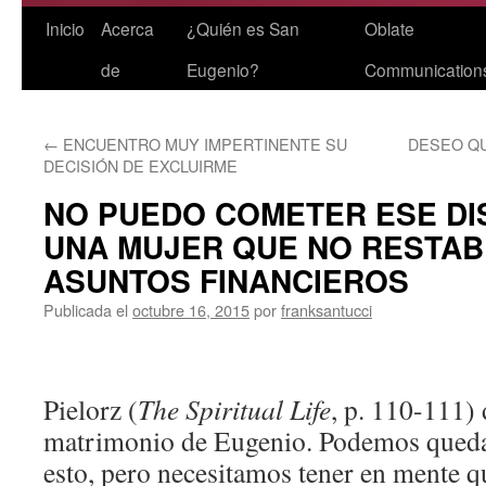
Saltar
Inicio
Acerca
¿Quién es San
Oblate
al
de
Eugenio?
Communication
contenido
←
ENCUENTRO MUY IMPERTINENTE SU
DESEO QU
DECISIÓN DE EXCLUIRME
NO PUEDO COMETER ESE DI
UNA MUJER QUE NO RESTAB
ASUNTOS FINANCIEROS
Publicada el
octubre 16, 2015
por
franksantucci
Pielorz (
The Spiritual Life
, p. 110-111) 
matrimonio de Eugenio. Podemos quedar
esto, pero necesitamos tener en mente qu