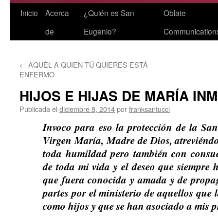
Saltar
Inicio
Acerca
¿Quién es San
Oblate
al
de
Eugenio?
Communication
contenido
←
AQUÉL A QUIEN TÚ QUIERES ESTÁ
ENFERMO
HIJOS E HIJAS DE MARÍA I
Publicada el
diciembre 8, 2014
por
franksantucci
Invoco para eso la protección de la Sa
Virgen María, Madre de Dios, atreviéndo
toda humildad pero también con consuelo
de toda mi vida y el deseo que siempre 
que fuera conocida y amada y de propag
partes por el ministerio de aquellos que 
como hijos y que se han asociado a mis p