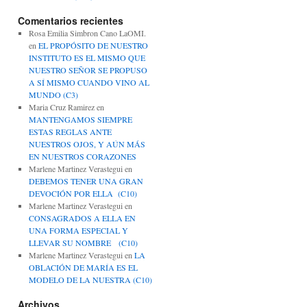
Comentarios recientes
Rosa Emilia Simbron Cano LaOMI.
en
EL PROPÓSITO DE NUESTRO
INSTITUTO ES EL MISMO QUE
NUESTRO SEÑOR SE PROPUSO
A SÍ MISMO CUANDO VINO AL
MUNDO (C3)
Maria Cruz Ramirez
en
MANTENGAMOS SIEMPRE
ESTAS REGLAS ANTE
NUESTROS OJOS, Y AÚN MÁS
EN NUESTROS CORAZONES
Marlene Martinez Verastegui
en
DEBEMOS TENER UNA GRAN
DEVOCIÓN POR ELLA (C10)
Marlene Martinez Verastegui
en
CONSAGRADOS A ELLA EN
UNA FORMA ESPECIAL Y
LLEVAR SU NOMBRE (C10)
Marlene Martinez Verastegui
en
LA
OBLACIÓN DE MARÍA ES EL
MODELO DE LA NUESTRA (C10)
Archivos