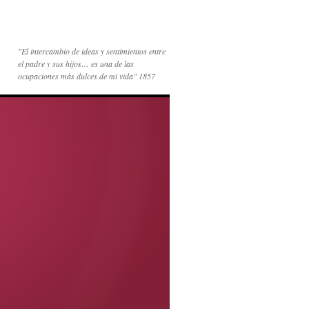
"El intercambio de ideas y sentimientos entre
el padre y sus hijos… es una de las
ocupaciones màs dulces de mi vida" 1857