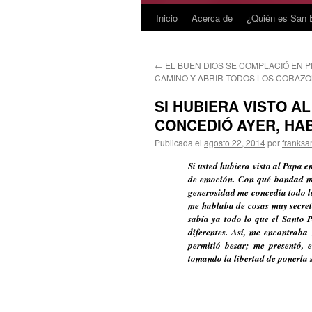
Inicio
Acerca de
¿Quién es San 
Saltar
al
←
EL BUEN DIOS SE COMPLACIÓ EN 
contenido
CAMINO Y ABRIR TODOS LOS CORAZ
SI HUBIERA VISTO A
CONCEDIÓ AYER, HA
Publicada el
agosto 22, 2014
por
franksa
Si usted hubiera visto al Papa 
de emoción. Con qué bondad me
generosidad me concedía todo lo
me hablaba de cosas muy secret
sabía ya todo lo que el Santo 
diferentes. Así, me encontraba
permitió besar; me presentó, 
tomando la libertad de ponerla s