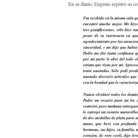
En su diario, Eugenio registró su c
Fui recibido en la misma sala qu
encontré mucho mejor. Me hizo 
tres genuflexiones, sólo hice u
pesar de su insistencia en qu
agradecimiento por las atencio
sinceridad, y me dijo que había
Padre me dio tanta confianza q
por mi parte le abrí del todo 
estima que tiene por mí. Aprove
tenía anotadas. Sólo pedí perd
anotado dieciséis artículos que
con la bondad que le caracteri
Nunca olvidaré todos los demás
Padre un rosario para mi tío 
contestó, pero mañana entregaré
le entregó un rosario maravill
de dos medallas de plata para mí
mano, que besé con profunda 
hermana, sus hijos, su familia, 
corazón, de rore coeli, dijo le