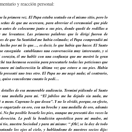
omentario y reacción personal:
e la primera vez. El Papa estaba sentado en el mismo sitio, pero lo
señas de que me acercara, para abreviar el ceremonial que pide
na antes de colocarme junto a sus pies, donde quedé de rodillas a
e me levantase. Las primeras palabras que le dirigí fueron de
nes de que Su Santidad me había colmado; el Papa comprendió mi
 hecho por mí lo que…, es decir, lo que había que hacer. El Santo
ue enseguida entablamos una conversación muy interesante, y si
el corazón, él me habló con una confianza que me mostró la gran
ché tan hermosa ocasión para presentarle todas las peticiones que
onara mi indiscreción la última vez que estuve a sus pies. Había
 le presenté uno tras otro. El Papa no me negó nada; al contrario,
za, quiso concederme cuanto le pedí…
 detalles de esa memorable audiencia. Terminé pidiendo al Santo
y una medalla para mí. “El jubileo me ha dejado sin nada, me
 a mons. Caprano lo que desea”. Y no lo olvidó, porque, en efecto,
oso engarzado en oro, con un broche y una medalla de oro, además
. No fue posible besarle los pies, aunque me presentó dos veces la
devoción. Le pedí la bendición apostólica para mi madre, mi
mi tío, nuestra Sociedad y para mí mismo: “¡Oh!, se la doy de todo
vantando los ojos al cielo, y hablándome de nuestros socios dijo: