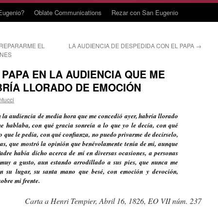
Eugenio?
Oblate Communications
Rezar con San Eugenio
PREPARARME EL
LA AUDIENCIA DE DESPEDIDA CON EL PAPA
→
ONES
L PAPA EN LA AUDIENCIA QUE ME
BRÍA LLORADO DE EMOCIÓN
ntucci
en la audiencia de media hora que me concedió ayer, habría llorado
 hablaba, con qué gracia sonreía a lo que yo le decía, con qué
 que le pedía, con qué confianza, no puedo privarme de decírselo,
as, que mostró la opinión que benévolamente tenía de mí, aunque
Padre había dicho acerca de mí en diversas ocasiones, a personas
 muy a gusto, aun estando arrodillado a sus pies, que nunca me
en su lugar, su santa mano que besé, con emoción y devoción,
obre mi frente.
Carta a Henri Tempier, Abril 16, 1826, EO VII núm. 237