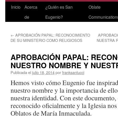
Saltar
Inicio
Acerca
¿Quién es San
Oblate
al
de
Eugenio?
Communication
contenido
←
APROBACIÓN PAPAL: RECONOCIMIENTO
APROBACI
DE SU MINISTERIO COMO RELIGIOSOS
NUESTRA R
APROBACIÓN PAPAL: RECON
NUESTRO NOMBRE Y NUEST
Publicada el
julio 18, 2014
por
franksantucci
Hemos visto cómo Eugenio fue inspirad
nuestro nombre y la importancia de ell
nuestra identidad. Con este documento,
reconocido oficialmente y la Iglesia no
Oblatos de María Inmaculada.