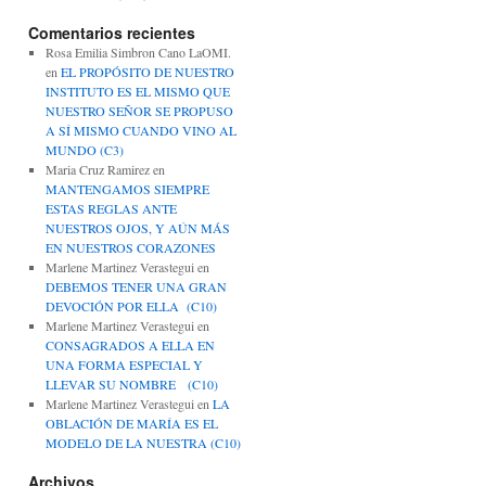
Comentarios recientes
Rosa Emilia Simbron Cano LaOMI.
en
EL PROPÓSITO DE NUESTRO
INSTITUTO ES EL MISMO QUE
NUESTRO SEÑOR SE PROPUSO
A SÍ MISMO CUANDO VINO AL
MUNDO (C3)
Maria Cruz Ramirez
en
MANTENGAMOS SIEMPRE
ESTAS REGLAS ANTE
NUESTROS OJOS, Y AÚN MÁS
EN NUESTROS CORAZONES
Marlene Martinez Verastegui
en
DEBEMOS TENER UNA GRAN
DEVOCIÓN POR ELLA (C10)
Marlene Martinez Verastegui
en
CONSAGRADOS A ELLA EN
UNA FORMA ESPECIAL Y
LLEVAR SU NOMBRE (C10)
Marlene Martinez Verastegui
en
LA
OBLACIÓN DE MARÍA ES EL
MODELO DE LA NUESTRA (C10)
Archivos