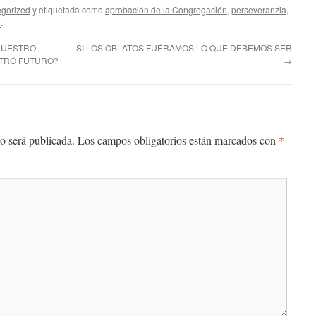
gorized
y etiquetada como
aprobación de la Congregación
,
perseveranzia
,
e
.
NUESTRO
SI LOS OBLATOS FUÉRAMOS LO QUE DEBEMOS SER
STRO FUTURO?
→
*
o será publicada.
Los campos obligatorios están marcados con