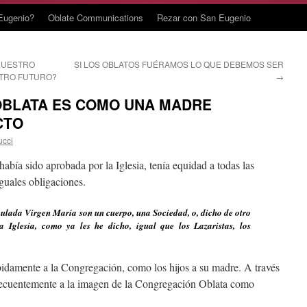
Eugenio?
Oblate Communications
Rezar con San Eugenio
NUESTRO
SI LOS OBLATOS FUÉRAMOS LO QUE DEBEMOS SER
STRO FUTURO?
→
OBLATA ES COMO UNA MADRE
CTO
ucci
bía sido aprobada por la Iglesia, tenía equidad a todas las
guales obligaciones.
ulada Virgen María son un cuerpo, una Sociedad, o, dicho de otro
Iglesia, como ya les he dicho, igual que los Lazaristas, los
bidamente a la Congregación, como los hijos a su madre. A través
 frecuentemente a la imagen de la Congregación Oblata como