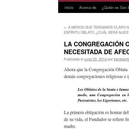
Inicio
Acerca de
¿Quién es San 
Saltar
al
←
A MENOS QUE TENGAMOS CLARO 
contenido
ESPÍRITU OBLATO, ¿CUÁL SERÁ NUE
LA CONGREGACIÓN 
NECESITADA DE AFE
Publicada el
junio 25, 2014
por
franksant
Ahora que la Congregación Oblata ha
demás congregaciones religiosas e i
Los Oblatos de la Santa e Inmac
modo, una Congregación en la 
Pasionistas, los Ligorianos, etc.
La primera obligación es honrar de
de su vida, el Fundador se refiere
madre.