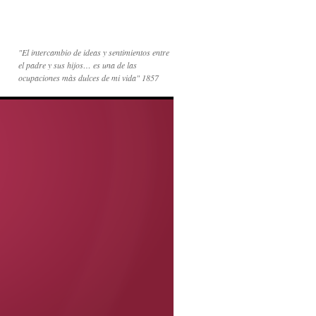
"El intercambio de ideas y sentimientos entre
el padre y sus hijos… es una de las
ocupaciones màs dulces de mi vida" 1857