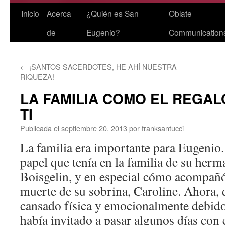
Saltar
Inicio
Acerca
¿Quién es San
Oblate
al
de
Eugenio?
Communication
contenido
←
¡SANTOS SACERDOTES, HE AHÍ NUESTRA
RIQUEZA!
LA FAMILIA COMO EL REGAL
TI
Publicada el
septiembre 20, 2013
por
franksantucci
La familia era importante para Eugenio.
papel que tenía en la familia de su her
Boisgelin, y en especial cómo acompañ
muerte de su sobrina, Caroline. Ahora, 
cansado física y emocionalmente debido 
había invitado a pasar algunos días con e