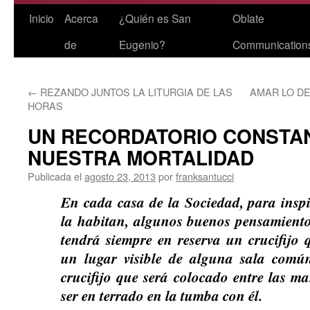
Saltar
Inicio
Acerca
¿Quién es San
Oblate
al
de
Eugenio?
Communication
contenido
←
REZANDO JUNTOS LA LITURGIA DE LAS
AMAR LO D
HORAS
UN RECORDATORIO CONSTA
NUESTRA MORTALIDAD
Publicada el
agosto 23, 2013
por
franksantucci
En cada casa de la Sociedad, para inspi
la habitan, algunos buenos pensamientos
tendrá siempre en reserva un crucifijo 
un lugar visible de alguna sala común
crucifijo que será colocado entre las m
ser en terrado en la tumba con él.