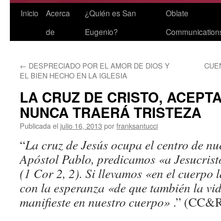
Saltar
Inicio
Acerca
¿Quién es San
Oblate
al
de
Eugenio?
Communication
contenido
←
DESPRECIADO POR EL AMOR DE DIOS Y
CUEN
EL BIEN HECHO EN LA IGLESIA
LA CRUZ DE CRISTO, ACEPT
NUNCA TRAERÁ TRISTEZA
Publicada el
julio 16, 2013
por
franksantucci
“
La cruz de Jesús ocupa el centro de nu
Apóstol Pablo, predicamos «a Jesucristo
(1 Cor 2, 2). Si llevamos «en el cuerpo 
con la esperanza «de que también la vid
manifieste en nuestro cuerpo»
.” (CC&RR