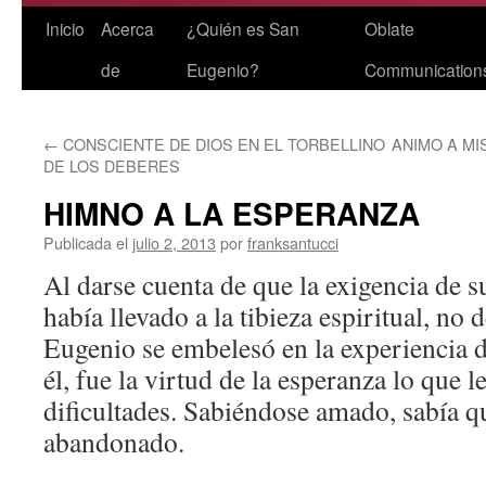
Saltar
Inicio
Acerca
¿Quién es San
Oblate
al
de
Eugenio?
Communication
contenido
←
CONSCIENTE DE DIOS EN EL TORBELLINO
ANIMO A MI
DE LOS DEBERES
HIMNO A LA ESPERANZA
Publicada el
julio 2, 2013
por
franksantucci
Al darse cuenta de que la exigencia de s
había llevado a la tibieza espiritual, no
Eugenio se embelesó en la experiencia 
él, fue la virtud de la esperanza lo que 
dificultades. Sabiéndose amado, sabía q
abandonado.