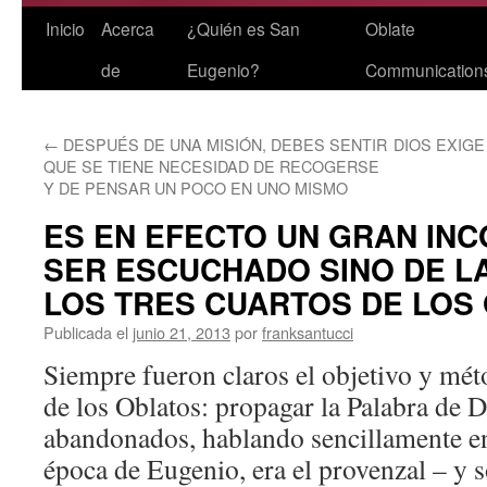
Saltar
Inicio
Acerca
¿Quién es San
Oblate
al
de
Eugenio?
Communication
contenido
←
DESPUÉS DE UNA MISIÓN, DEBES SENTIR
DIOS EXIGE
QUE SE TIENE NECESIDAD DE RECOGERSE
Y DE PENSAR UN POCO EN UNO MISMO
ES EN EFECTO UN GRAN IN
SER ESCUCHADO SINO DE LA
LOS TRES CUARTOS DE LOS
Publicada el
junio 21, 2013
por
franksantucci
Siempre fueron claros el objetivo y mét
de los Oblatos: propagar la Palabra de D
abandonados, hablando sencillamente en
época de Eugenio, era el provenzal – y s