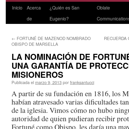
Saltar
Inicio
Acerca
¿Quién es San
Oblate
al
de
Eugenio?
Communication
contenido
←
FORTUNÉ DE MAZENOD NOMBRADO
RECUERDA Q
OBISPO DE MARSELLA
LA NOMINACIÓN DE FORTUN
UNA GARANTÍA DE PROTECC
MISIONEROS
Publicada el
marzo 9, 2013
por
franksantucci
A partir de su fundación en 1816, los 
habían atravesado varias dificultades ta
de la iglesia. Vimos cómo no hubo ning
autoridad de quien pudieran recibir prot
Fortuné como Obispo, les daría una may