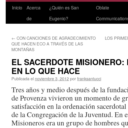
Saltar
Inicio
Acerca
¿Quién es San
Oblate
al
de
Eugenio?
Communication
contenido
←
CON CANCIONES DE AGRADECIMIENTO
LOS PRIME
QUE HACEN ECO A TRAVÉS DE LAS
MONTAÑAS
EL SACERDOTE MISIONERO: 
EN LO QUE HACE
Publicada el
noviembre 3, 2012
por
franksantucci
Tres años y medio después de la fundac
de Provenza vivieron un momento de gr
satisfacción en la ordenación sacerdota
de la Congregación de la Juventud. En 
Misioneros era un grupo de hombres que