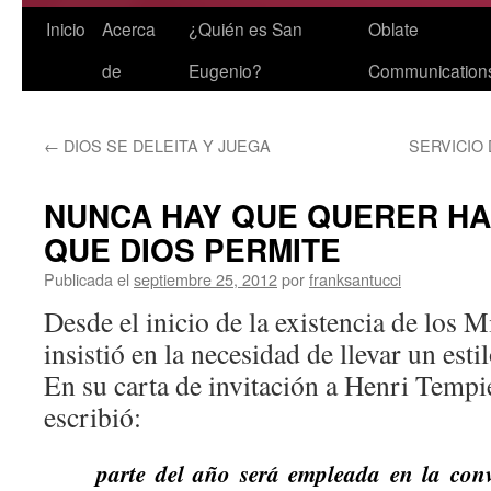
Saltar
Inicio
Acerca
¿Quién es San
Oblate
al
de
Eugenio?
Communication
contenido
←
DIOS SE DELEITA Y JUEGA
SERVICIO 
NUNCA HAY QUE QUERER HA
QUE DIOS PERMITE
Publicada el
septiembre 25, 2012
por
franksantucci
Desde el inicio de la existencia de los 
insistió en la necesidad de llevar un esti
En su carta de invitación a Henri Tempier
escribió:
parte del año será empleada en la conv