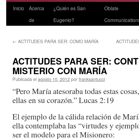
Saltar
Inicio
Acerca
¿Quién es San
Oblate
al
de
Eugenio?
Communication
contenido
←
ACTITUDES PARA SER: COMO MARÍA
ACTITUDE
ACTITUDES PARA SER: CON
MISTERIO CON MARÍA
Publicada el
agosto 10, 2012
por
franksantucci
“Pero María atesoraba todas estas cosas
ellas en su corazón.” Lucas 2:19
El ejemplo de la cálida relación de Mar
ella contemplaba las “virtudes y ejemplo
ser el modelo para el Misionero: