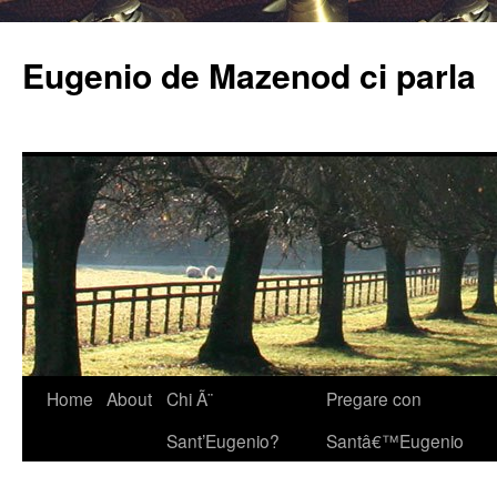
Eugenio de Mazenod ci parla
Home
About
Chi Ã¨
Pregare con
Sant’Eugenio?
Santâ€™Eugenio