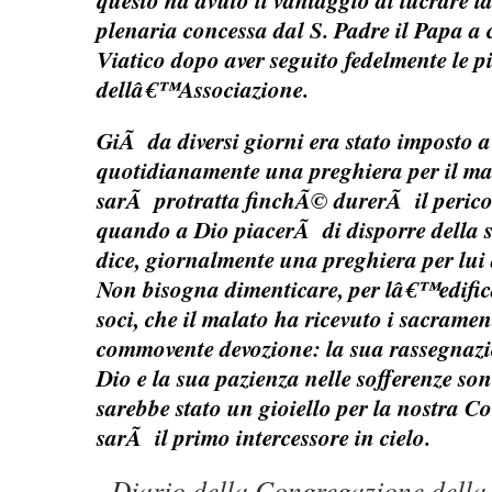
questo ha avuto il vantaggio di lucrare
plenaria concessa dal S. Padre il Papa a 
Viatico dopo aver seguito fedelmente le p
dellâ€™Associazione.
GiÃ da diversi giorni era stato imposto a t
quotidianamente una preghiera per il ma
sarÃ protratta finchÃ© durerÃ il pericol
quando a Dio piacerÃ di disporre della su
dice, giornalmente una preghiera per lui
Non bisogna dimenticare, per lâ€™edifica
soci, che il malato ha ricevuto i sacrame
commovente devozione: la sua rassegnazi
Dio e la sua pazienza nelle sofferenze sono
sarebbe stato un gioiello per la nostra C
sarÃ il primo intercessore in cielo.
Diario della Congregazione della