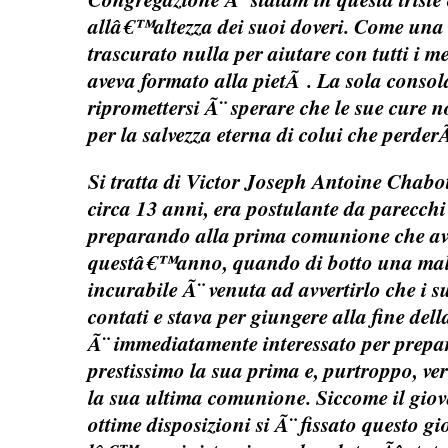
allâ€™altezza dei suoi doveri. Come una
trascurato nulla per aiutare con tutti i mez
aveva formato alla pietÃ . La sola conso
ripromettersi Ã¨ sperare che le sue cure n
per la salvezza eterna di colui che perder
Si tratta di Victor Joseph Antoine Chabo
circa 13 anni, era postulante da parecchi 
preparando alla prima comunione che av
questâ€™anno, quando di botto una mala
incurabile Ã¨ venuta ad avvertirlo che i s
contati e stava per giungere alla fine della 
Ã¨ immediatamente interessato per prepar
prestissimo la sua prima e, purtroppo, v
la sua ultima comunione. Siccome il giov
ottime disposizioni si Ã¨ fissato questo g