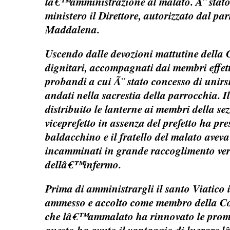
lâ€™amministrazione al malato. Ãˆ stato 
ministero il Direttore, autorizzato dal pa
Maddalena.
Uscendo dalle devozioni mattutine della C
dignitari, accompagnati dai membri effett
probandi a cui Ã¨ stato concesso di unirsi
andati nella sacrestia della parrocchia. I
distribuito le lanterne ai membri della sez
viceprefetto in assenza del prefetto ha pre
baldacchino e il fratello del malato aveva
incamminati in grande raccoglimento ver
dellâ€™infermo.
Prima di amministrargli il santo Viatico
ammesso e accolto come membro della C
che lâ€™ammalato ha rinnovato le prome