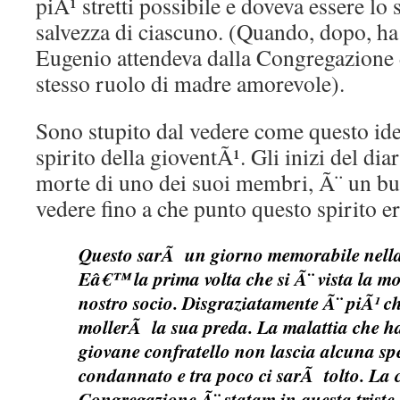
piÃ¹ stretti possibile e doveva essere lo
salvezza di ciascuno. (Quando, dopo, ha
Eugenio attendeva dalla Congregazione 
stesso ruolo di madre amorevole).
Sono stupito dal vedere come questo ide
spirito della gioventÃ¹. Gli inizi del diar
morte di uno dei suoi membri, Ã¨ un bu
vedere fino a che punto questo spirito er
Questo sarÃ un giorno memorabile nell
Eâ€™ la prima volta che si Ã¨ vista la m
nostro socio. Disgraziatamente Ã¨ piÃ¹ c
mollerÃ la sua preda. La malattia che ha 
giovane confratello non lascia alcuna 
condannato e tra poco ci sarÃ tolto. La 
Congregazione Ã¨ statam in questa triste 