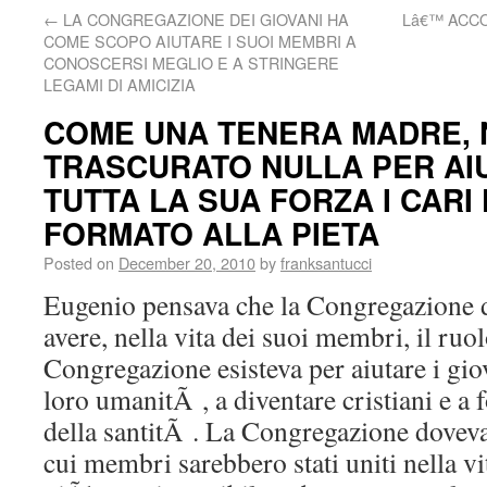
←
LA CONGREGAZIONE DEI GIOVANI HA
Lâ€™ ACC
COME SCOPO AIUTARE I SUOI MEMBRI A
CONOSCERSI MEGLIO E A STRINGERE
LEGAMI DI AMICIZIA
COME UNA TENERA MADRE, 
TRASCURATO NULLA PER AI
TUTTA LA SUA FORZA I CARI 
FORMATO ALLA PIETA
Posted on
December 20, 2010
by
franksantucci
Eugenio pensava che la Congregazione 
avere, nella vita dei suoi membri, il ruo
Congregazione esisteva per aiutare i gio
loro umanitÃ , a diventare cristiani e 
della santitÃ . La Congregazione doveva
cui membri sarebbero stati uniti nella vi