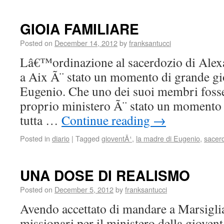
GIOIA FAMILIARE
Posted on
December 14, 2012
by
franksantucci
Lâ€™ordinazione al sacerdozio di Alex
a Aix Ã¨ stato un momento di grande gio
Eugenio. Che uno dei suoi membri fosse 
proprio ministero Ã¨ stato un momento 
tutta …
Continue reading
→
Posted in
diario
|
Tagged
gioventÃ¹
,
la madre di Eugenio
,
sacer
UNA DOSE DI REALISMO
Posted on
December 5, 2012
by
franksantucci
Avendo accettato di mandare a Marsiglia
missionari per il ministero della giovent