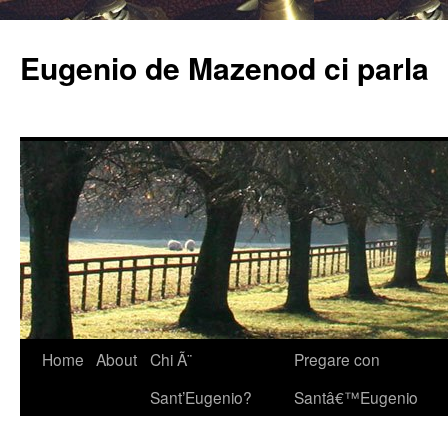
Eugenio de Mazenod ci parla
Home
About
Chi Ã¨
Pregare con
Sant’Eugenio?
Santâ€™Eugenio