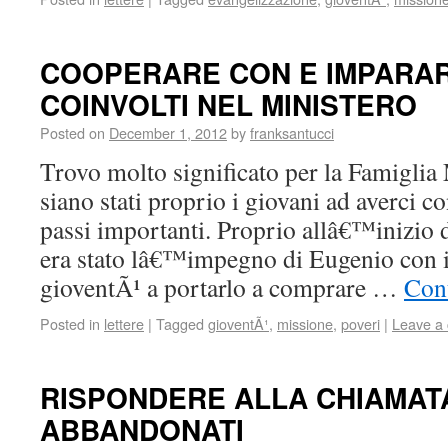
COOPERARE CON E IMPARARE
COINVOLTI NEL MINISTERO
Posted on
December 1, 2012
by
franksantucci
Trovo molto significato per la Famigli
siano stati proprio i giovani ad averci 
passi importanti. Proprio allâ€™inizio d
era stato lâ€™impegno di Eugenio con il
gioventÃ¹ a portarlo a comprare …
Con
Posted in
lettere
|
Tagged
gioventÃ¹
,
missione
,
poveri
|
Leave a
RISPONDERE ALLA CHIAMATA
ABBANDONATI