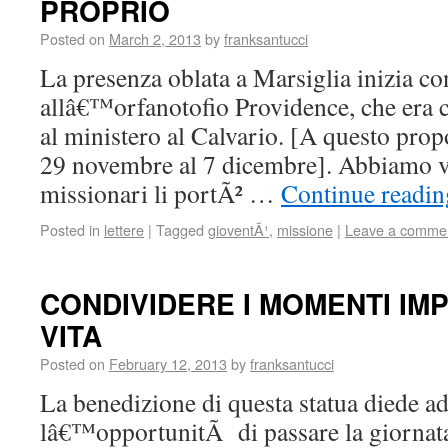
PROPRIO
Posted on
March 2, 2013
by
franksantucci
La presenza oblata a Marsiglia inizia co
allâ€™orfanotofio Providence, che era c
al ministero al Calvario. [A questo propo
29 novembre al 7 dicembre]. Abbiamo vi
missionari li portÃ² …
Continue readi
Posted in
lettere
|
Tagged
gioventÃ¹
,
missione
|
Leave a comme
CONDIVIDERE I MOMENTI IM
VITA
Posted on
February 12, 2013
by
franksantucci
La benedizione di questa statua diede a
lâ€™opportunitÃ di passare la giornata 