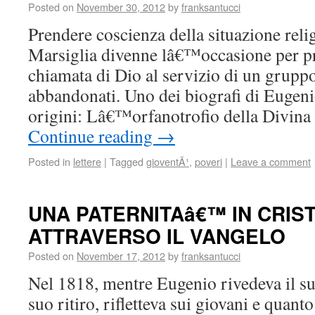
Posted on
November 30, 2012
by
franksantucci
Prendere coscienza della situazione relig
Marsiglia divenne lâ€™occasione per pr
chiamata di Dio al servizio di un gruppo
abbandonati. Uno dei biografi di Eugeni
origini: Lâ€™orfanotrofio della Divin
Continue reading
→
Posted in
lettere
|
Tagged
gioventÃ¹
,
poveri
|
Leave a comment
UNA PATERNITAâ€™ IN CRI
ATTRAVERSO IL VANGELO
Posted on
November 17, 2012
by
franksantucci
Nel 1818, mentre Eugenio rivedeva il su
suo ritiro, rifletteva sui giovani e quanto