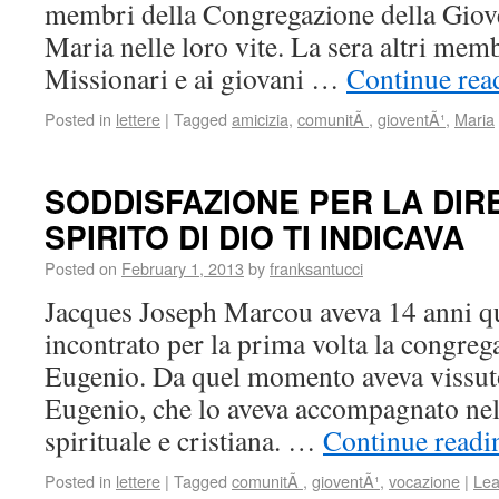
membri della Congregazione della Giove
Maria nelle loro vite. La sera altri memb
Missionari e ai giovani …
Continue re
Posted in
lettere
|
Tagged
amicizia
,
comunitÃ
,
gioventÃ¹
,
Maria
SODDISFAZIONE PER LA DIR
SPIRITO DI DIO TI INDICAVA
Posted on
February 1, 2013
by
franksantucci
Jacques Joseph Marcou aveva 14 anni q
incontrato per la prima volta la congreg
Eugenio. Da quel momento aveva vissut
Eugenio, che lo aveva accompagnato nell
spirituale e cristiana. …
Continue read
Posted in
lettere
|
Tagged
comunitÃ
,
gioventÃ¹
,
vocazione
|
Lea