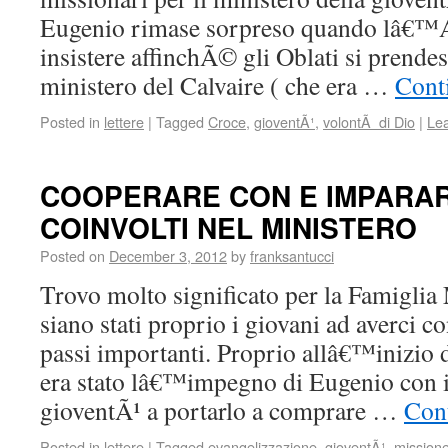
Eugenio rimase sorpreso quando lâ€™A
insistere affinchÃ© gli Oblati si prende
ministero del Calvaire ( che era …
Cont
Posted in
lettere
|
Tagged
Croce
,
gioventÃ¹
,
volontÃ di Dio
|
Le
COOPERARE CON E IMPARARE
COINVOLTI NEL MINISTERO
Posted on
December 3, 2012
by
franksantucci
Trovo molto significato per la Famigli
siano stati proprio i giovani ad averci 
passi importanti. Proprio allâ€™inizio d
era stato lâ€™impegno di Eugenio con il
gioventÃ¹ a portarlo a comprare …
Con
Posted in
lettere
|
Tagged
evangelizzazione
,
gioventÃ¹
,
mission