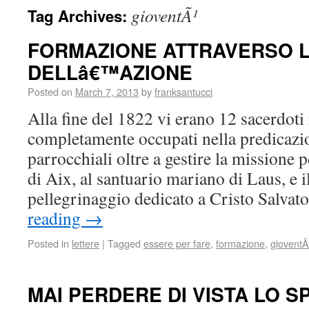
gioventÃ¹
Tag Archives:
FORMAZIONE ATTRAVERSO L
DELLâ€™AZIONE
Posted on
March 7, 2013
by
franksantucci
Alla fine del 1822 vi erano 12 sacerdoti
completamente occupati nella predicazi
parrocchiali oltre a gestire la missione
di Aix, al santuario mariano di Laus, e i
pellegrinaggio dedicato a Cristo Salva
reading
→
Posted in
lettere
|
Tagged
essere per fare
,
formazione
,
gioventÃ
MAI PERDERE DI VISTA LO SP