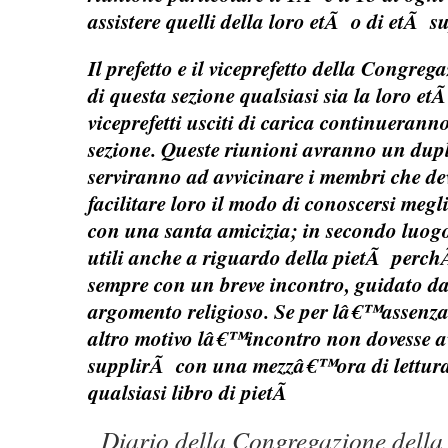
assistere quelli della loro etÃ o di etÃ s
Il prefetto e il viceprefetto della Congre
di questa sezione qualsiasi sia la loro etÃ .
viceprefetti usciti di carica continueranno
sezione. Queste riunioni avranno un dupl
serviranno ad avvicinare i membri che d
facilitare loro il modo di conoscersi megli
con una santa amicizia; in secondo luog
utili anche a riguardo della pietÃ perc
sempre con un breve incontro, guidato da
argomento religioso. Se per lâ€™assenza 
altro motivo lâ€™incontro non dovesse av
supplirÃ con una mezzâ€™ora di lettura
qualsiasi libro di pietÃ
Diario della Congregazione della