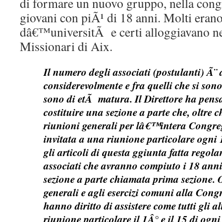
di formare un nuovo gruppo, nella congr
giovani con piÃ¹ di 18 anni. Molti erano
dâ€™universitÃ e certi alloggiavano ne
Missionari di Aix.
Il numero degli associati (postulanti) Ã
considerevolmente e fra quelli che si son
sono di etÃ matura. Il Direttore ha pen
costituire una sezione a parte che, oltre c
riunioni generali per lâ€™intera Congr
invitata a una riunione particolare ogni 
gli articoli di questa ggiunta fatta rego
associati che avranno compiuto i 18 ann
sezione a parte chiamata prima sezione. O
generali e agli esercizi comuni alla Cong
hanno diritto di assistere come tutti gli a
riunione particolare il 1Â° e il 15 di ogn