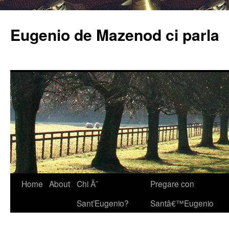
Eugenio de Mazenod ci parla
Home
About
Chi Ã¨
Pregare con
Sant’Eugenio?
Santâ€™Eugenio