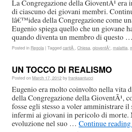
La Congregazione della GioventÃ¹ era in
di ciascuno dei giovani membri. Contin
lâ€™idea della Congregazione come un
Eugenio spiega quello che un giovane ha i
quando diventa un membro di questo 
Posted in
Regola
|
Tagged
caritÃ
,
Chiesa
,
gioventÃ¹
,
malattia
,
UN TOCCO DI REALISMO
Posted on
March 17, 2012
by
franksantucci
Eugenio era molto coinvolto nella vita
della Congregazione della GioventÃ¹, c
fosse egli stesso a voler amministrare i
infermi ai giovani in pericolo di morte
evoluzione nel suo …
Continue readin