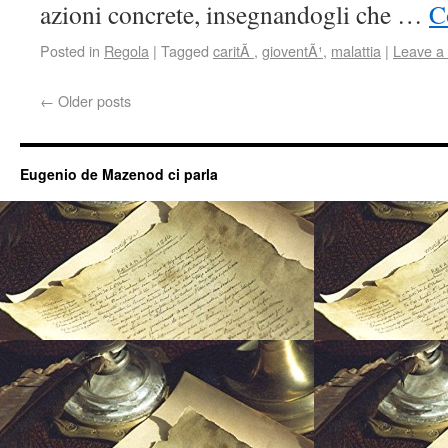
azioni concrete, insegnandogli che …
C
Posted in
Regola
|
Tagged
caritÃ
,
gioventÃ¹
,
malattia
|
Leave a
←
Older posts
Eugenio de Mazenod ci parla