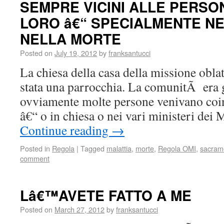
SEMPRE VICINI ALLE PERSO
LORO â€“ SPECIALMENTE NE
NELLA MORTE
Posted on
July 19, 2012
by
franksantucci
La chiesa della casa della missione obla
stata una parrocchia. La comunitÃ era 
ovviamente molte persone venivano coinv
â€“ o in chiesa o nei vari ministeri dei
Continue reading
→
Posted in
Regola
|
Tagged
malattia
,
morte
,
Regola OMI
,
sacram
comment
Lâ€™AVETE FATTO A ME
Posted on
March 27, 2012
by
franksantucci