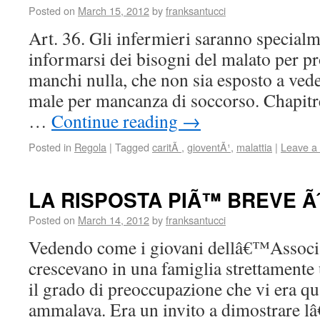
Posted on
March 15, 2012
by
franksantucci
Art. 36. Gli infermieri saranno specialm
informarsi dei bisogni del malato per p
manchi nulla, che non sia esposto a vede
male per mancanza di soccorso. Chapitr
…
Continue reading
→
Posted in
Regola
|
Tagged
caritÃ
,
gioventÃ¹
,
malattia
|
Leave a
LA RISPOSTA PIÃ™ BREVE Ã
Posted on
March 14, 2012
by
franksantucci
Vedendo come i giovani dellâ€™Associa
crescevano in una famiglia strettamente
il grado di preoccupazione che vi era qu
ammalava. Era un invito a dimostrare 