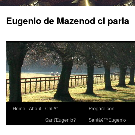
Eugenio de Mazenod ci parla
Home
About
Chi Ã¨
Pregare con
Sant’Eugenio?
Santâ€™Eugenio