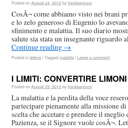
Posted on
August 24, 2012
by
franksantucci
CosÃ¬ come abbiamo visto nei brani pr
e lo zelo generoso di Eugenio lo avevano
sfinimento e malattia. Il suo diario mos
salute sia stata un insegnante riguardo
Continue reading
→
Posted in
lettere
|
Tagged
malattia
|
Leave a comment
I LIMITI: CONVERTIRE LIMON
Posted on
August 23, 2012
by
franksantucci
La malattia e la perdita della voce reser
partecipare pienamente alla missione di
scelta che accetare e prendere il meglio 
Pazienza, se il Signore vuole cosÃ¬. Le