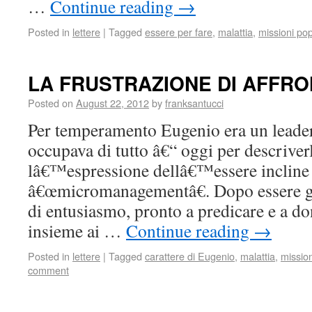
…
Continue reading
→
Posted in
lettere
|
Tagged
essere per fare
,
malattia
,
missioni pop
LA FRUSTRAZIONE DI AFFRON
Posted on
August 22, 2012
by
franksantucci
Per temperamento Eugenio era un leader
occupava di tutto â€“ oggi per descrive
lâ€™espressione dellâ€™essere incline 
â€œmicromanagementâ€. Dopo essere gi
di entusiasmo, pronto a predicare e a d
insieme ai …
Continue reading
→
Posted in
lettere
|
Tagged
carattere di Eugenio
,
malattia
,
mission
comment