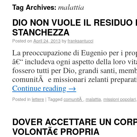
malattia
Tag Archives:
DIO NON VUOLE IL RESIDUO
STANCHEZZA
Posted on
April 24, 2013
by
franksantucci
La preoccupazione di Eugenio per i propr
â€“ includeva ogni aspetto della loro vit
fossero tutti per Dio, grandi santi, memb
comunitÃ e missionari zelanti preparati 
Continue reading
→
Posted in
lettere
|
Tagged
comunitÃ
,
malattia
,
missioni popolari
DOVER ACCETTARE UN COR
VOLONTÃ€ PROPRIA