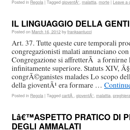
Posted in
Regola
|
Tagged
gioventÃ¹
,
malattia
,
morte
|
Leave a
IL LINGUAGGIO DELLA GENT
Posted on
March 16, 2012
by
franksantucci
Art. 37. Tutte queste cure temporali pro
congregazionisti malati annunciano con 
Congregazione si affretterÃ a fornirne 
infinitamente superiore. Statuts XIV, Â
congrÃ©ganistes malades Lo scopo de
della gioventÃ¹ era formare …
Continu
Posted in
Regola
|
Tagged
caritÃ
,
gioventÃ¹
,
malattia
,
preghier
Lâ€™ASPETTO PRATICO DI 
DEGLI AMMALATI