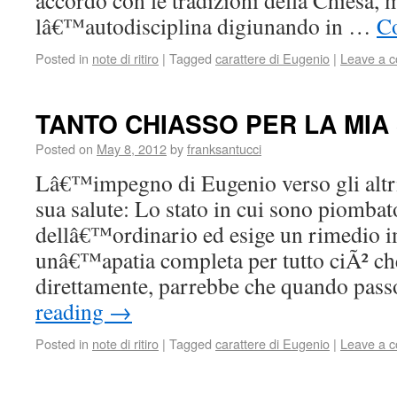
accordo con le tradizioni della Chiesa, 
lâ€™autodisciplina digiunando in …
Co
Posted in
note di ritiro
|
Tagged
carattere di Eugenio
|
Leave a 
TANTO CHIASSO PER LA MIA
Posted on
May 8, 2012
by
franksantucci
Lâ€™impegno di Eugenio verso gli altri
sua salute: Lo stato in cui sono piombat
dellâ€™ordinario ed esige un rimedio 
unâ€™apatia completa per tutto ciÃ² ch
direttamente, parrebbe che quando pas
reading
→
Posted in
note di ritiro
|
Tagged
carattere di Eugenio
|
Leave a 