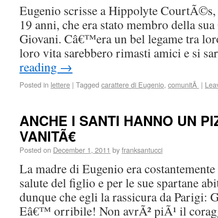
Eugenio scrisse a Hippolyte CourtÃ©s, 
19 anni, che era stato membro della su
Giovani. Câ€™era un bel legame tra loro 
loro vita sarebbero rimasti amici e si 
reading
→
Posted in
lettere
|
Tagged
carattere di Eugenio
,
comunitÃ
|
Lea
ANCHE I SANTI HANNO UN PI
VANITÃ€
Posted on
December 1, 2011
by
franksantucci
La madre di Eugenio era costantemente 
salute del figlio e per le sue spartane ab
dunque che egli la rassicura da Parigi: 
Eâ€™ orribile! Non avrÃ² piÃ¹ il corag