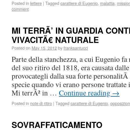
Posted in
lettere
|
Tagged
carattere di Eugenio
,
malattia
,
mission
comment
MI TERRÃ’ IN GUARDIA CONT
VIVACITÃ€ NATURALE
Posted on
May 15, 2012
by
franksantucci
Parte della stanchezza, a cui Eugenio fa
del suo ritiro del 1818, era causata dall
provocategli dalla sua forte personalitÃ 
specie quando vi erano persone trattate 
Mi terrÃ² in …
Continue reading
→
Posted in
note di ritiro
|
Tagged
carattere di Eugenio
,
opposizio
SOVRAFFATICAMENTO