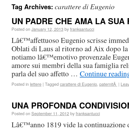
carattere di Eugenio
Tag Archives:
UN PADRE CHE AMA LA SUA 
Posted on
January 12, 2013
by
franksantucci
Lâ€™affettuoso Eugenio scrisse immedi
Oblati di Laus al ritorno ad Aix dopo la 
notiamo lâ€™emotivo provenzale Eugeni
amore sui membri della sua famiglia rel
parla del suo affetto …
Continue readi
Posted in
lettere
|
Tagged
carattere di Eugenio
,
paternitÃ
|
Lea
UNA PROFONDA CONDIVISION
Posted on
September 11, 2012
by
franksantucci
Lâ€™anno 1819 vide la continuazione d