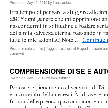
Posted on
May 10, 2012
by
franksantucci
Era tempo di pensare a sfuggire alle in
dâ€™ogni genere che mi opprimono ani
nascondermi in solitudine e badare seri
della mia salvezza eterna, passando in r
tutte le mie azioniâ€¦ Note …
Continue 
Posted in
note di ritiro
|
Tagged
carattere di Eugenio
,
essere per
comment
COMPRENSIONE DI SE E AUT
Posted on
May 9, 2012
by
franksantucci
Per essere pienamente al servizio di Dio 
era convinto della necessitÃ di avere au
fu una delle preoccupazioni ricorrenti in 