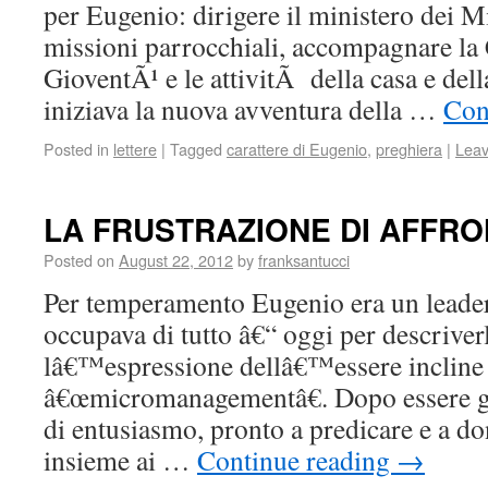
per Eugenio: dirigere il ministero dei Mi
missioni parrocchiali, accompagnare la
GioventÃ¹ e le attivitÃ della casa e dell
iniziava la nuova avventura della …
Con
Posted in
lettere
|
Tagged
carattere di Eugenio
,
preghiera
|
Lea
LA FRUSTRAZIONE DI AFFRON
Posted on
August 22, 2012
by
franksantucci
Per temperamento Eugenio era un leader
occupava di tutto â€“ oggi per descrive
lâ€™espressione dellâ€™essere incline 
â€œmicromanagementâ€. Dopo essere gi
di entusiasmo, pronto a predicare e a d
insieme ai …
Continue reading
→