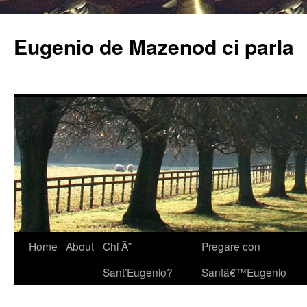
Eugenio de Mazenod ci parla
Home
About
Chi Ã¨
Pregare con
Sant’Eugenio?
Santâ€™Eugenio