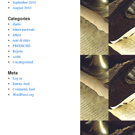
September 2010
August 2010
Categories
diario
lettera pastorale
lettere
note di ritiro
PREDICHE
Regola
scritti
Uncategorized
Meta
Log in
Entries feed
Comments feed
WordPress.org