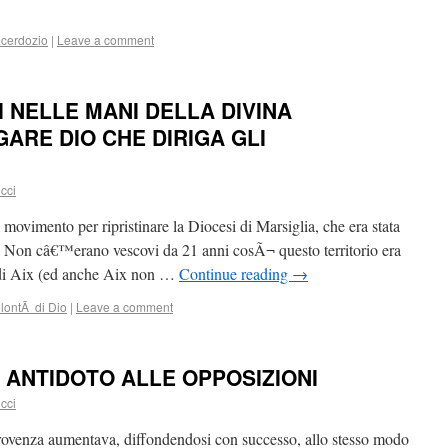
cerdozio
|
Leave a comment
 NELLE MANI DELLA DIVINA
ARE DIO CHE DIRIGA GLI
cci
 movimento per ripristinare la Diocesi di Marsiglia, che era stata
. Non câ€™erano vescovi da 21 anni cosÃ¬ questo territorio era
di Aix (ed anche Aix non …
Continue reading
→
lontÃ di Dio
|
Leave a comment
 ANTIDOTO ALLE OPPOSIZIONI
cci
Provenza aumentava, diffondendosi con successo, allo stesso modo