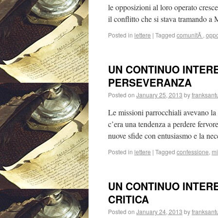
le opposizioni al loro operato cresc
il conflitto che si stava tramando a
Posted in
lettere
|
Tagged
comunitÃ
,
oppo
UN CONTINUO INTER
PERSEVERANZA
Posted on
January 25, 2013
by
franksant
Le missioni parrocchiali avevano la
c’era una tendenza a perdere fervore
nuove sfide con entusiasmo e la n
Posted in
lettere
|
Tagged
confessione
,
mi
UN CONTINUO INTER
CRITICA
Posted on
January 24, 2013
by
franksant