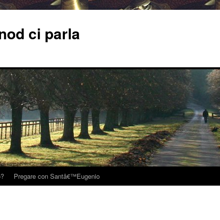
od ci parla
o?
Pregare con Santâ€™Eugenio