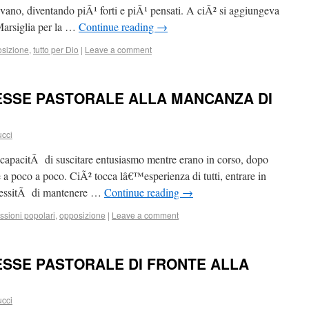
evano, diventando piÃ¹ forti e piÃ¹ pensati. A ciÃ² si aggiungeva
 Marsiglia per la …
Continue reading
→
sizione
,
tutto per Dio
|
Leave a comment
ESSE PASTORALE ALLA MANCANZA DI
ucci
 capacitÃ di suscitare entusiasmo mentre erano in corso, dopo
 a poco a poco. CiÃ² tocca lâ€™esperienza di tutti, entrare in
ecessitÃ di mantenere …
Continue reading
→
ssioni popolari
,
opposizione
|
Leave a comment
ESSE PASTORALE DI FRONTE ALLA
ucci