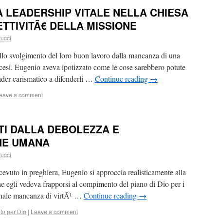
 LEADERSHIP VITALE NELLA CHIESA
TTIVITÃ€ DELLA MISSIONE
tucci
nello svolgimento del loro buon lavoro dalla mancanza di una
iocesi. Eugenio aveva ipotizzato come le cose sarebbero potute
eader carismatico a difenderli …
Continue reading
→
eave a comment
NATI DALLA DEBOLEZZA E
NE UMANA
tucci
icevuto in preghiera, Eugenio si approccia realisticamente alla
he egli vedeva frapporsi al compimento del piano di Dio per i
sonale mancanza di virtÃ¹ …
Continue reading
→
tto per Dio
|
Leave a comment