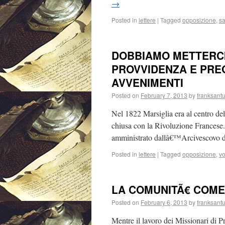
→
Posted in
lettere
|
Tagged
opposizione
,
sa
DOBBIAMO METTERCI
PROVVIDENZA E PREG
AVVENIMENTI
Posted on
February 7, 2013
by
franksantu
Nel 1822 Marsiglia era al centro del
chiusa con la Rivoluzione Francese
amministrato dallâ€™Arcivescovo 
Posted in
lettere
|
Tagged
opposizione
,
vo
LA COMUNITÃ€ COME
Posted on
February 6, 2013
by
franksantu
Mentre il lavoro dei Missionari di 