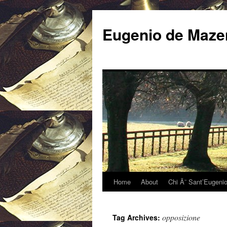
Eugenio de Mazen
Home
About
Chi Ã¨ Sant’Eugeni
opposizione
Tag Archives: