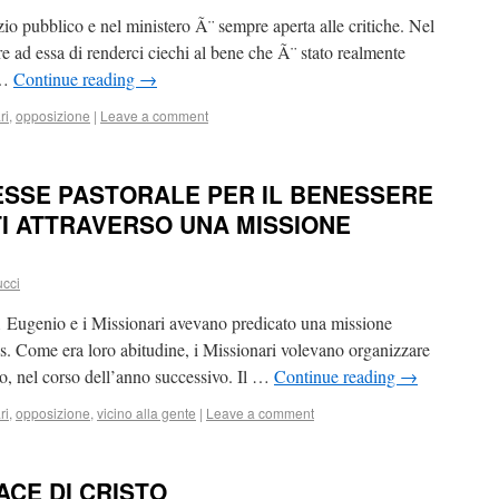
zio pubblico e nel ministero Ã¨ sempre aperta alle critiche. Nel
ere ad essa di renderci ciechi al bene che Ã¨ stato realmente
 …
Continue reading
→
ri
,
opposizione
|
Leave a comment
ESSE PASTORALE PER IL BENESSERE
TI ATTRAVERSO UNA MISSIONE
ucci
 Eugenio e i Missionari avevano predicato una missione
s. Come era loro abitudine, i Missionari volevano organizzare
rno, nel corso dell’anno successivo. Il …
Continue reading
→
ri
,
opposizione
,
vicino alla gente
|
Leave a comment
CE DI CRISTO