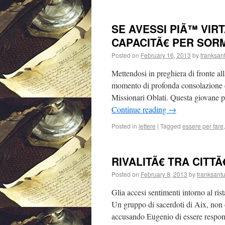
SE AVESSI PIÃ™ VIR
CAPACITÃ€ PER SOR
Posted on
February 16, 2013
by
franksan
Mettendosi in preghiera di fronte a
momento di profonda consolazione e
Missionari Oblati. Questa giovane p
Continue reading
→
Posted in
lettere
|
Tagged
essere per fare
RIVALITÃ€ TRA CITTÃ
Posted on
February 8, 2013
by
franksantu
Glia accesi sentimenti intorno al ris
Un gruppo di sacerdoti di Aix, non 
accusando Eugenio di essere respon