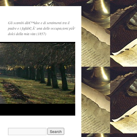
Gli scambi dâ€™idee e di sentimenti tra il
padre e i figliâ€¦ Ã¨ una delle occupazioni piÃ¹
dolci della mia vita (1857)