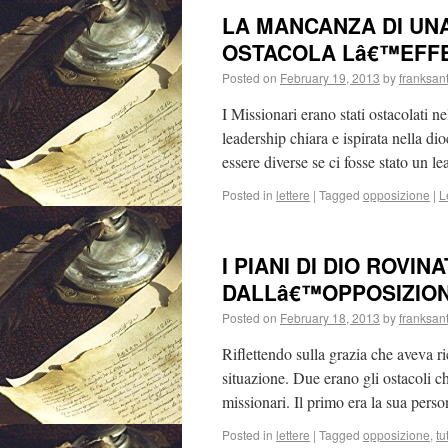
LA MANCANZA DI UNA
OSTACOLA Lâ€™EFFE
Posted on
February 19, 2013
by
franksan
I Missionari erano stati ostacolati 
leadership chiara e ispirata nella d
essere diverse se ci fosse stato un l
Posted in
lettere
|
Tagged
opposizione
|
L
I PIANI DI DIO ROVI
DALLâ€™OPPOSIZIO
Posted on
February 18, 2013
by
franksan
Riflettendo sulla grazia che aveva r
situazione. Due erano gli ostacoli c
missionari. Il primo era la sua per
Posted in
lettere
|
Tagged
opposizione
,
tu