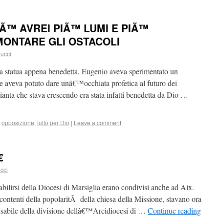
TÃ™ AVREI PIÃ™ LUMI E PIÃ™
MONTARE GLI OSTACOLI
tucci
lla statua appena benedetta, Eugenio aveva sperimentato un
 aveva potuto dare unâ€™occhiata profetica al futuro dei
ianta che stava crescendo era stata infatti benedetta da Dio …
,
opposizione
,
tutto per Dio
|
Leave a comment
€
cci
tabilirsi della Diocesi di Marsiglia erano condivisi anche ad Aix.
contenti della popolaritÃ della chiesa della Missione, stavano ora
sabile della divisione dellâ€™Arcidiocesi di …
Continue reading