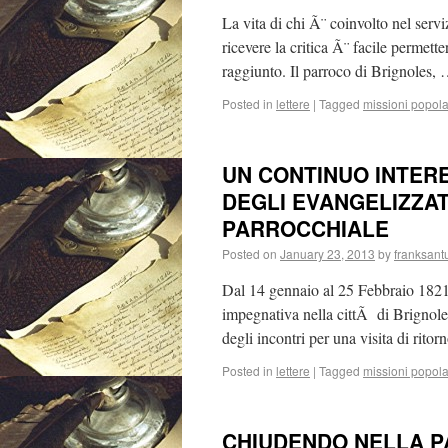
La vita di chi Ã¨ coinvolto nel servi
ricevere la critica Ã¨ facile permett
raggiunto. Il parroco di Brignoles,
Posted in
lettere
|
Tagged
missioni popola
UN CONTINUO INTER
DEGLI EVANGELIZZA
PARROCCHIALE
Posted on
January 23, 2013
by
franksant
Dal 14 gennaio al 25 Febbraio 1821
impegnativa nella cittÃ di Brignole
degli incontri per una visita di rito
Posted in
lettere
|
Tagged
missioni popola
CHIUDENDO NELLA PA