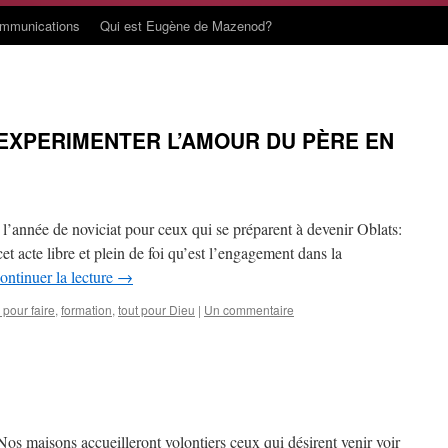
ommunications
Qui est Eugène de Mazenod?
EXPERIMENTER L’AMOUR DU PÈRE EN
 l’année de noviciat pour ceux qui se préparent à devenir Oblats:
et acte libre et plein de foi qu’est l’engagement dans la
ontinuer la lecture
→
 pour faire
,
formation
,
tout pour Dieu
|
Un commentaire
os maisons accueilleront volontiers ceux qui désirent venir voir