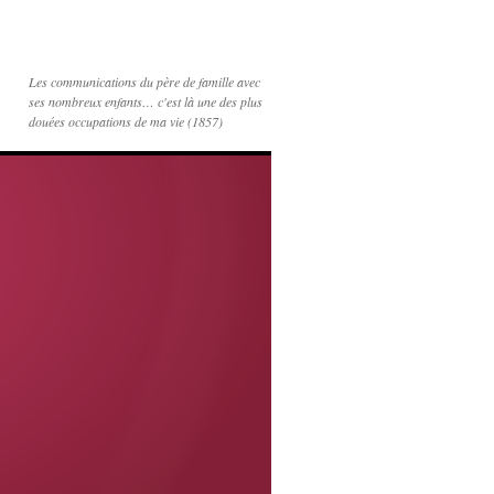
Les communications du père de famille avec
ses nombreux enfants… c'est là une des plus
douées occupations de ma vie (1857)