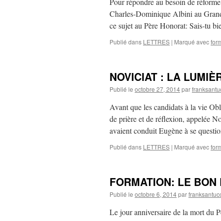
Pour répondre au besoin de réforme 
Charles-Dominique Albini au Grand 
ce sujet au Père Honorat: Sais-tu b
Publié dans
LETTRES
|
Marqué avec
for
NOVICIAT : LA LUMIÈ
Publié le
octobre 27, 2014
par
franksantu
Avant que les candidats à la vie Obl
de prière et de réflexion, appelée N
avaient conduit Eugène à se quest
Publié dans
LETTRES
|
Marqué avec
for
FORMATION: LE BON
Publié le
octobre 6, 2014
par
franksantuc
Le jour anniversaire de la mort du 