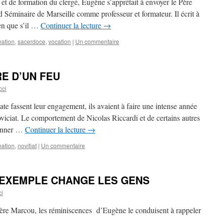
et de formation du clergé, Eugène s’apprêtait à envoyer le Père
Séminaire de Marseille comme professeur et formateur. Il écrit à
ien que s’il …
Continuer la lecture
→
mation
,
sacerdoce
,
vocation
|
Un commentaire
RE D’UN FEU
cci
ate fassent leur engagement, ils avaient à faire une intense année
oviciat. Le comportement de Nicolas Riccardi et de certains autres
ionner …
Continuer la lecture
→
mation
,
novitiat
|
Un commentaire
 EXEMPLE CHANGE LES GENS
ci
Père Marcou, les réminiscences d’Eugène le conduisent à rappeler