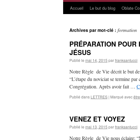
Accueil
Le but du blog
Oblate C
Aller
au
formation
Archives par mot-clé :
contenu
PRÉPARATION POUR 
JÉSUS
Publié le
mai 14, 2015
par
franksantucci
Notre Règle de Vie décrit le but de
“L’étape du noviciat se termine par c
Congrégation. Après avoir fait …
C
Publié dans
LETTRES
|
Marqué avec
être
VENEZ ET VOYEZ
Publié le
mai 13, 2015
par
franksantucci
Notre Règle de Vie nous éclaire: “N