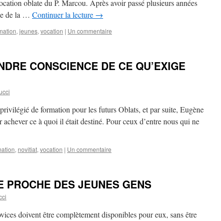
ocation oblate du P. Marcou. Après avoir passé plusieurs années
que de la …
Continuer la lecture
→
mation
,
jeunes
,
vocation
|
Un commentaire
NDRE CONSCIENCE DE CE QU’EXIGE
ucci
privilégié de formation pour les futurs Oblats, et par suite, Eugène
r achever ce à quoi il était destiné. Pour ceux d’entre nous qui ne
mation
,
novitiat
,
vocation
|
Un commentaire
RE PROCHE DES JEUNES GENS
cci
ices doivent être complètement disponibles pour eux, sans être