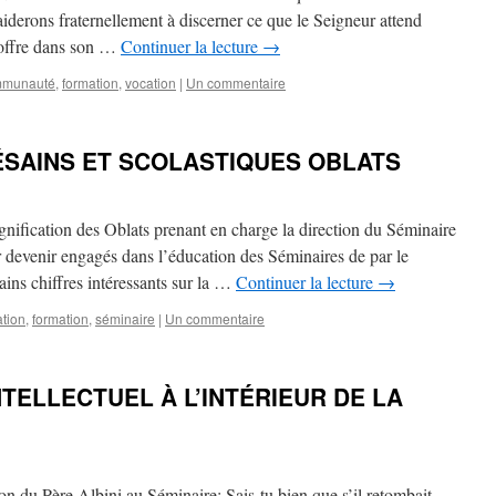
aiderons fraternellement à discerner ce que le Seigneur attend
r offre dans son …
Continuer la lecture
→
mmunauté
,
formation
,
vocation
|
Un commentaire
ÉSAINS ET SCOLASTIQUES OBLATS
ignification des Oblats prenant en charge la direction du Séminaire
r devenir engagés dans l’éducation des Séminaires de par le
ns chiffres intéressants sur la …
Continuer la lecture
→
tion
,
formation
,
séminaire
|
Un commentaire
NTELLECTUEL À L’INTÉRIEUR DE LA
on du Père Albini au Séminaire: Sais-tu bien que s’il retombait