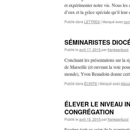
et expérimenter notre vie. Nous les 
d’eux et la grâce spéciale qu’il leu
Publié dans
LETTRES
|
Marqué avec
co
SÉMINARISTES DIOC
Publié le
avril 17, 2015
par
franksantucci
Concluant les présentations sur la s
de Marseille (et ouvrant la voie pou
monde), Yvon Beaudoin donne certai
Publié dans
ÉCRITS
|
Marqué avec
éduca
ÉLEVER LE NIVEAU I
CONGRÉGATION
Publié le
avril 15, 2015
par
franksantucci
Eugène écrit au sujet de la nominati