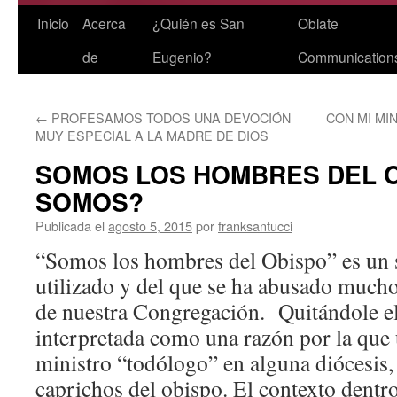
Saltar
Inicio
Acerca
¿Quién es San
Oblate
al
de
Eugenio?
Communication
contenido
←
PROFESAMOS TODOS UNA DEVOCIÓN
CON MI MI
MUY ESPECIAL A LA MADRE DE DIOS
SOMOS LOS HOMBRES DEL 
SOMOS?
Publicada el
agosto 5, 2015
por
franksantucci
“Somos los hombres del Obispo” es un 
utilizado y del que se ha abusado mucho 
de nuestra Congregación. Quitándole el
interpretada como una razón por la que
ministro “todólogo” en alguna diócesis,
caprichos del obispo. El contexto dentr