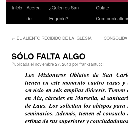
Saltar
Inicio
Acerca
¿Quién es San
Oblate
al
de
Eugenio?
Communication
contenido
←
EL ALIENTO RECIBIDO DE LA IGLESIA
CONSOLIDA
SÓLO FALTA ALGO
Publicada el
noviembre 27, 2013
por
franksantucci
Los Misioneros Oblatos de San Carlos
tienen en este momento cuatro casas y 
servicio en seis amplias diócesis. Tienen
en Aix, cárceles en Marsella, el santua
de Laus. Los solicitan los obispos para
seminarios. Además, tienen el consuelo 
estima de sus superiores y conciudadano