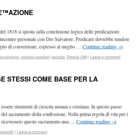
€™AZIONE
el 1818 si sposta sulla conclusione logica delle predicazioni:
n incontro personale con Dio Salvatore. Predicare dovrebbe rendere
ogno di conversione, espresso al meglio …
Continue reading
→
onversione
,
missioni popolari
,
peccato
,
Regola OMI
|
Leave a comment
E STESSI COME BASE PER LA
i
 essere strumenti di crescita umana e cristiana. In questo passo
el sacramento della confessione. Nella prima regola di vita per i
si ricevessero questo sacramento una …
Continue reading
→
ioventÃ¹
|
Leave a comment