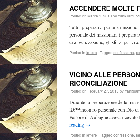
ACCENDERE MOLTE 
Posted on
March 1, 2013
by
franksantucc
Tutti i preparativi per una missione 
personale dei missionari, i preparativ
evangelizzazione, gli sforzi per vi
Posted in
lettere
|
Tagged
confessione
,
co
VICINO ALLE PERSO
RICONCILIAZIONE
Posted on
February 27, 2013
by
franksan
Durante la preparazione della missi
lâ€™incontro personale con Dio di o
Pastore di Aubagne aveva ricevuto
reading
→
Posted in
lettere
|
Tagged
confessione
,
mi