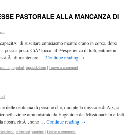
ESSE PASTORALE ALLA MANCANZA DI
ucci
 capacitÃ di suscitare entusiasmo mentre erano in corso, dopo
 a poco a poco. CiÃ² tocca lâ€™esperienza di tutti, entrare in
ecessitÃ di mantenere …
Continue reading
→
ssioni popolari
,
opposizione
|
Leave a comment
ucci
e delle centinaia di persone che, durante la missione di Aix, si
riconciliazione amministrato da Eugenio e dai Missionari: In effetti
ella nostra cittÃ , sono …
Continue reading
→
versione
,
missioni popolari
|
Leave a comment