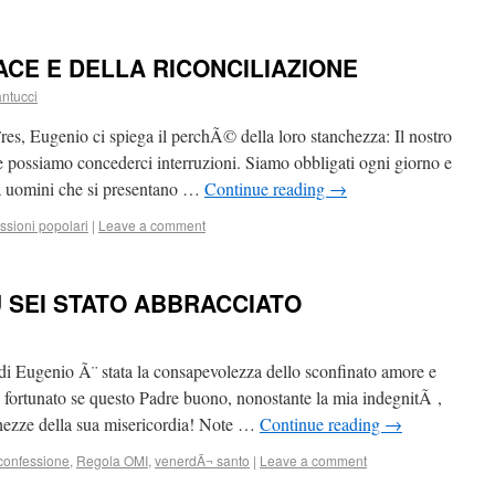
ACE E DELLA RICONCILIAZIONE
antucci
es, Eugenio ci spiega il perchÃ© della loro stanchezza: Il nostro
 possiamo concederci interruzioni. Siamo obbligati ogni giorno e
a uomini che si presentano …
Continue reading
→
ssioni popolari
|
Leave a comment
 SEI STATO ABBRACCIATO
i Eugenio Ã¨ stata la consapevolezza dello sconfinato amore e
e fortunato se questo Padre buono, nonostante la mia indegnitÃ ,
chezze della sua misericordia! Note …
Continue reading
→
confessione
,
Regola OMI
,
venerdÃ¬ santo
|
Leave a comment