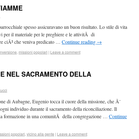
FIAMME
i
parrocchiale spesso assicuravano un buon risultato. Lo stile di vita
i per il materiale per le preghiere e le attivitÃ di
vere ciÃ² che veniva predicato …
Continue reading
→
nversione
,
missioni popolari
|
Leave a comment
NE NEL SACRAMENTO DELLA
tucci
one di Aubagne, Eugenio tocca il cuore della missione, che Ã¨
gni individuo durante il sacramento della riconciliazione. Il
 la formazione in una comunitÃ della congregazione …
Continue
ssioni popolari
,
vicino alla gente
|
Leave a comment