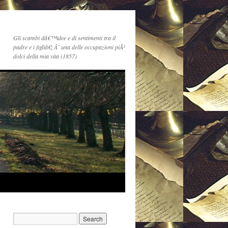
Gli scambi dâ€™idee e di sentimenti tra il
padre e i figliâ€¦ Ã¨ una delle occupazioni piÃ¹
dolci della mia vita (1857)