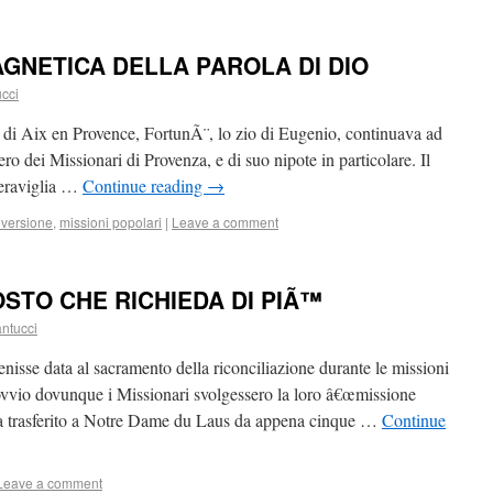
GNETICA DELLA PAROLA DI DIO
ucci
e di Aix en Provence, FortunÃ¨, lo zio di Eugenio, continuava ad
ero dei Missionari di Provenza, e di suo nipote in particolare. Il
eraviglia …
Continue reading
→
versione
,
missioni popolari
|
Leave a comment
STO CHE RICHIEDA DI PIÃ™
antucci
isse data al sacramento della riconciliazione durante le missioni
 ovvio dovunque i Missionari svolgessero la loro â€œmissione
ra trasferito a Notre Dame du Laus da appena cinque …
Continue
Leave a comment