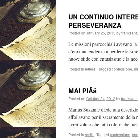
UN CONTINUO INTER
PERSEVERANZA
Posted on
January 25, 2013
by
franksant
Le missioni parrocchiali avevano la
c’era una tendenza a perdere fervore
nuove sfide con entusiasmo e la n
Posted in
lettere
|
Tagged
confessione
,
mi
MAI PIÃš
Posted on
October 24, 2012
by
franksant
Marius Suzanne diede una descrizion
affollavano per il sacramento della 
avrei voluto che tutti coloro che, n
Posted in
scritti
|
Tagged
confessione
,
con