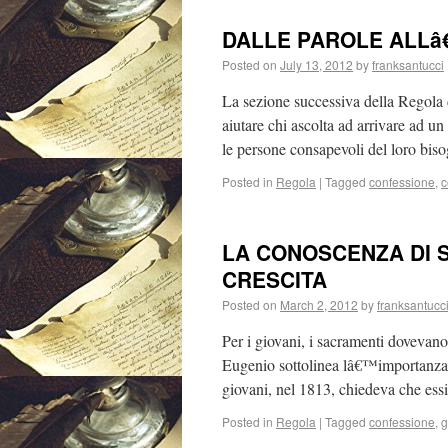
DALLE PAROLE ALLâ
Posted on
July 13, 2012
by
franksantucci
La sezione successiva della Regola d
aiutare chi ascolta ad arrivare ad u
le persone consapevoli del loro bis
Posted in
Regola
|
Tagged
confessione
,
c
LA CONOSCENZA DI S
CRESCITA
Posted on
March 2, 2012
by
franksantucc
Per i giovani, i sacramenti dovevano
Eugenio sottolinea lâ€™importanza d
giovani, nel 1813, chiedeva che es
Posted in
Regola
|
Tagged
confessione
,
g