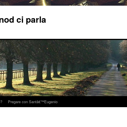
od ci parla
o?
Pregare con Santâ€™Eugenio