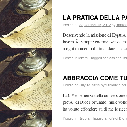
LA PRATICA DELLA P
Posted on
September 15, 2012
by
franks
Descrivendo la missione di EyguiÃ¨r
lavoro Ã¨ sempre enorme, senza che
a ogni momento di rimandare a cas
Posted in
lettere
|
Tagged
confessione
,
mi
ABBRACCIA COME TU
Posted on
July 14, 2012
by
franksantucci
Lâ€™esperienza della conversione d
pietÃ di Dio: Fortunato, mille volt
ha voluto effondere su di me le ric
Posted in
Regola
|
Tagged
amore di Dio
,