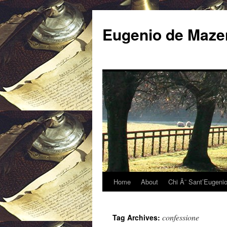
Eugenio de Mazen
Home
About
Chi Ã¨ Sant’Eugeni
confessione
Tag Archives: