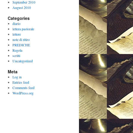
September 2010
August 2010
Categories
diario
lettera pastorale
lettere
note di ritiro
PREDICHE
Regola
scritti
Uncategorized
Meta
Log in
Entries feed
Comments feed
WordPress.org