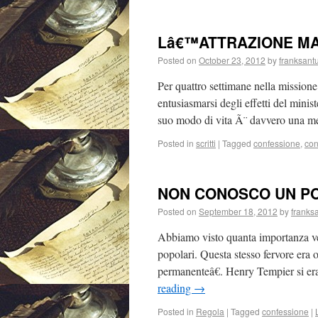
Lâ€™ATTRAZIONE MA
Posted on
October 23, 2012
by
franksant
Per quattro settimane nella mission
entusiasmarsi degli effetti del minist
suo modo di vita Ã¨ davvero una m
Posted in
scritti
|
Tagged
confessione
,
con
NON CONOSCO UN PO
Posted on
September 18, 2012
by
franks
Abbiamo visto quanta importanza ven
popolari. Questa stesso fervore era
permanenteâ€. Henry Tempier si e
reading
→
Posted in
Regola
|
Tagged
confessione
|