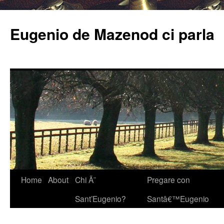
Eugenio de Mazenod ci parla
Home
About
Chi Ã¨
Pregare con
Sant’Eugenio?
Santâ€™Eugenio