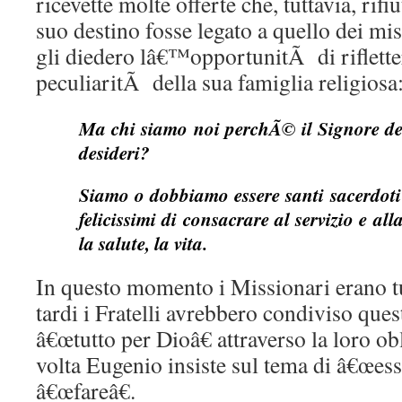
ricevette molte offerte che, tuttavia, rifi
suo destino fosse legato a quello dei mis
gli diedero lâ€™opportunitÃ di rifletter
peculiaritÃ della sua famiglia religiosa
Ma chi siamo noi perchÃ© il Signore deb
desideri?
Siamo o dobbiamo essere santi sacerdoti c
felicissimi di consacrare al servizio e all
la salute, la vita.
In questo momento i Missionari erano tu
tardi i Fratelli avrebbero condiviso ques
â€œtutto per Dioâ€ attraverso la loro o
volta Eugenio insiste sul tema di â€œess
â€œfareâ€.