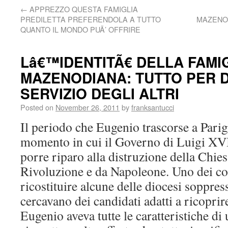
←
APPREZZO QUESTA FAMIGLIA
PREDILETTA PREFERENDOLA A TUTTO
MAZENO
QUANTO IL MONDO PUÃ’ OFFRIRE
Lâ€™IDENTITÃ€ DELLA FAMI
MAZENODIANA: TUTTO PER D
SERVIZIO DEGLI ALTRI
Posted on
November 26, 2011
by
franksantucci
Il periodo che Eugenio trascorse a Parigi
momento in cui il Governo di Luigi XVI
porre riparo alla distruzione della Chies
Rivoluzione e da Napoleone. Uno dei com
ricostituire alcune delle diocesi soppres
cercavano dei candidati adatti a ricoprire
Eugenio aveva tutte le caratteristiche di