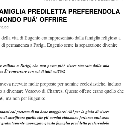
AMIGLIA PREDILETTA PREFERENDOLA
MONDO PUÃ’ OFFRIRE
ntucci
della vita di Eugenio era rappresentato dalla famiglia religiosa a
 di permanenza a Parigi, Eugenio sente la separazione divenire
 esiliato a Parigi, che non posso piÃ¹ vivere staccato dalla mia
ne Ã¨ conversare con voi di tutti voi?â€¦
 aveva ricevuto molte proposte per nomine ecclesiastiche, incluso
 a diventare Vescovo di Chartres. Queste offerte erano quello che
€, ma non per Eugenio:
nassi col pretesto di un bene maggiore! Ah! per la gioia di vivere
a di sacrificare quello che gli uomini chiamano fortuna; anzi sono
er gratuitamente apprezzato questa famiglia prediletta preferendola