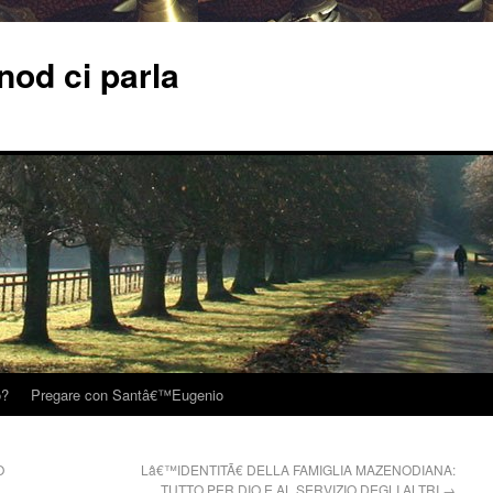
od ci parla
o?
Pregare con Santâ€™Eugenio
O
Lâ€™IDENTITÃ€ DELLA FAMIGLIA MAZENODIANA:
TUTTO PER DIO E AL SERVIZIO DEGLI ALTRI
→