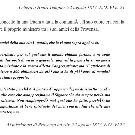
Lettera a Henri Tempier, 22 agosto 1817, E.O. VI n. 21
oncetto in una lettera a tutta la comunitÃ . Il suo cuore era con la
e il proprio ministero tra i suoi amici della Provenza.
 amici della mia cittÃ natale, che io vi amo sopra ogni cosa.
acrificato per voi quel che il mondo chiama fortuna e ne sono
i due posti di vicario generale: non val la pena che siano messi
nta missione e la nostra diletta Congregazione; ma Ã¨ qualcosa di
vivere a 800 chilometri da ciÃ² che si ha di piÃ¹ caro al mondo?
a simile proposta.
contentato perchÃ© il motivo Ã¨ apparso degno di rispetto: cosÃ¬
o alle cose che amo; preghiamo il Signore che sia sempre per la sua
a salvezza. Non rimpiangerÃ² mai quel che ho fatto, perchÃ© ho
mportanza al bene spirituale dei miei concittadini che alle mie
esto termine.
Ai missionari di Provenza ad Aix, 22 agosto 1817, E.O. VI 22