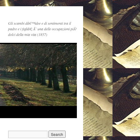
Gli scambi dâ€™idee e di sentimenti tra il
padre e i figliâ€¦ Ã¨ una delle occupazioni piÃ¹
dolci della mia vita (1857)