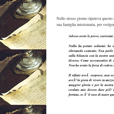
Nello stesso giorno ripeteva questo c
sua famiglia missionaria, per svolger
Adesso avete le prove, carissimi
Nulla ha potuto sedurmi: ho s
oltremodo contento. Non parlo d
sulla bilancia con la nostra sa
diverso. Come acconsentire di 
Non ho avuto la forza di cedere 
Il rifiuto avrÃ sorpreso, non s
avrÃ² la gioia di vivere in mezz
maggior gloria e per la nostr
creduto mio dovere dare piÃ¹ i
fortune, se Ã¨ il caso di usare qu