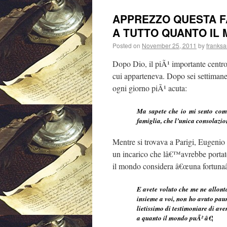
APPREZZO QUESTA F
A TUTTO QUANTO IL 
Posted on
November 25, 2011
by
franksa
Dopo Dio, il piÃ¹ importante centro 
cui apparteneva. Dopo sei settimane
ogni giorno piÃ¹ acuta:
Ma sapete che io mi sento come
famiglia, che l’unica consolazio
Mentre si trovava a Parigi, Eugenio
un incarico che lâ€™avrebbe portato
il mondo considera â€œuna fortunaâ
E avete voluto che me ne allonta
insieme a voi, non ho avuto paur
lietissimo di testimoniare di av
a quanto il mondo puÃ² â€¦