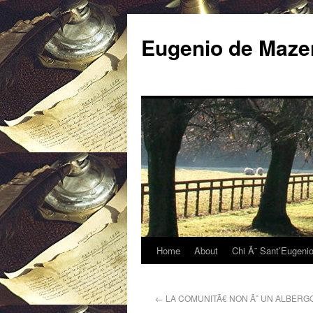
Eugenio de Mazen
Home
About
Chi Ã¨ Sant’Eugeni
←
LA COMUNITÃ€ NON Ãˆ UN ALBERG