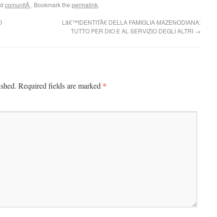
ed
comunitÃ
. Bookmark the
permalink
.
O
Lâ€™IDENTITÃ€ DELLA FAMIGLIA MAZENODIANA:
TUTTO PER DIO E AL SERVIZIO DEGLI ALTRI
→
*
ished.
Required fields are marked