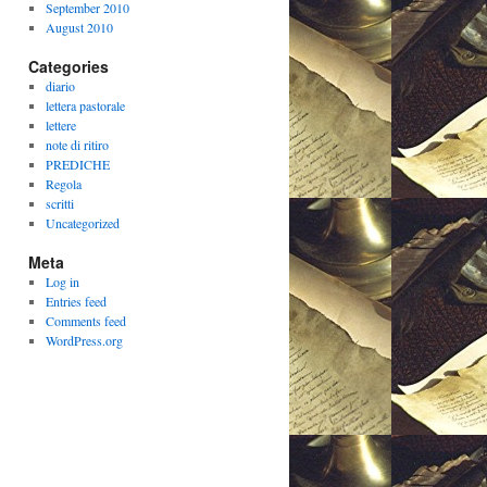
September 2010
August 2010
Categories
diario
lettera pastorale
lettere
note di ritiro
PREDICHE
Regola
scritti
Uncategorized
Meta
Log in
Entries feed
Comments feed
WordPress.org