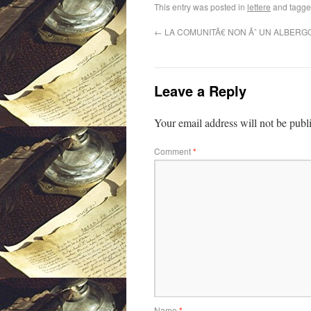
This entry was posted in
lettere
and tagg
←
LA COMUNITÃ€ NON Ãˆ UN ALBERG
Leave a Reply
Your email address will not be publ
Comment
*
Name
*