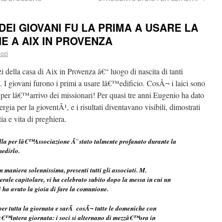
EI GIOVANI FU LA PRIMA A USARE LA
E A AIX IN PROVENZA
cci
i della casa di Aix in Provenza â€“ luogo di nascita di tanti
a. I giovani furono i primi a usare lâ€™edificio. CosÃ¬ i laici sono
 per lâ€™arrivo dei missionari! Per quasi tre anni Eugenio ha dato
gia per la gioventÃ¹, e i risultati diventavano visibili, dimostrati
a e vita di preghiera.
ella per lâ€™Associazione Ã¨ stato talmente profanato durante la
nedirlo.
 maniera solennissima, presenti tutti gli associati. M.
ale capitolare, vi ha celebrato subito dopo la messa in cui un
 ha avuto la gioia di fare la comunione.
per tutta la giornata e sarÃ cosÃ¬ tutte le domeniche con
€™intera giornata: i soci si alternano di mezzâ€™ora in