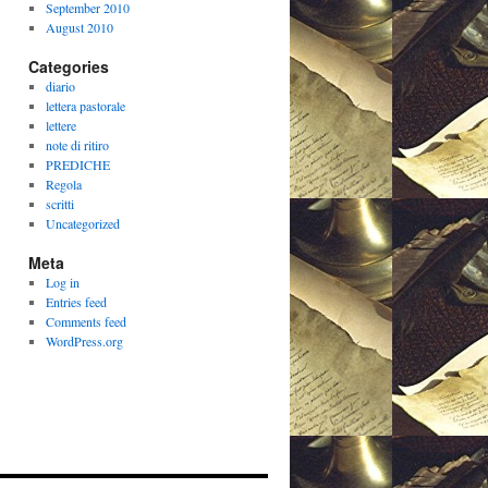
September 2010
August 2010
Categories
diario
lettera pastorale
lettere
note di ritiro
PREDICHE
Regola
scritti
Uncategorized
Meta
Log in
Entries feed
Comments feed
WordPress.org