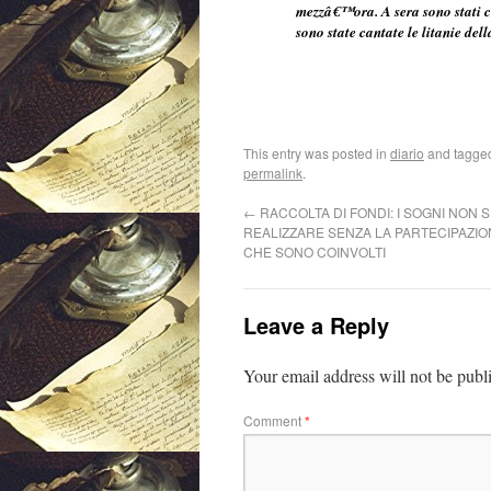
mezzâ€™ora. A sera sono stati ce
sono state cantate le litanie del
This entry was posted in
diario
and tagg
permalink
.
←
RACCOLTA DI FONDI: I SOGNI NON 
REALIZZARE SENZA LA PARTECIPAZIO
CHE SONO COINVOLTI
Leave a Reply
Your email address will not be publ
Comment
*