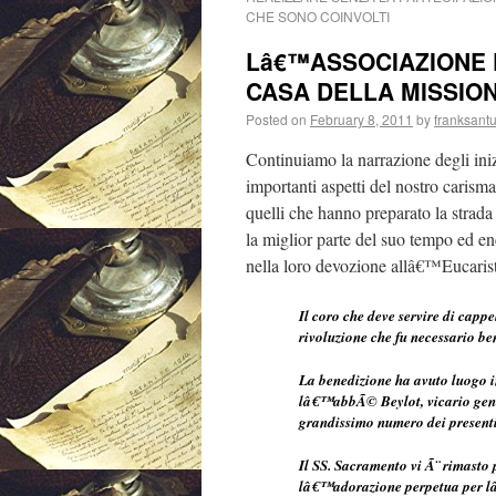
CHE SONO COINVOLTI
Lâ€™ASSOCIAZIONE D
CASA DELLA MISSION
Posted on
February 8, 2011
by
franksantu
Continuiamo la narrazione degli iniz
importanti aspetti del nostro carism
quelli che hanno preparato la strada
la miglior parte del suo tempo ed ener
nella loro devozione allâ€™Eucaristi
Il coro che deve servire di capp
rivoluzione che fu necessario be
La benedizione ha avuto luogo in
lâ€™abbÃ© Beylot, vicario gener
grandissimo numero dei presenti
Il SS. Sacramento vi Ã¨ rimasto 
lâ€™adorazione perpetua per lâ