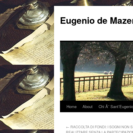
Eugenio de Mazen
Home
About
Chi Ã¨ Sant’Eugeni
←
RACCOLTA DI FONDI: I SOGNI NON 
REALIZZARE SENZA LA PARTECIPAZIO