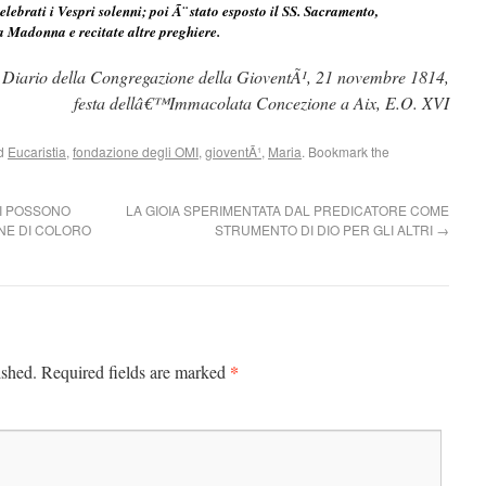
lebrati i Vespri solenni; poi Ã¨ stato esposto il SS. Sacramento,
la Madonna e recitate altre preghiere.
Diario della Congregazione della GioventÃ¹, 21 novembre 1814,
festa dellâ€™Immacolata Concezione a Aix, E.O. XVI
ed
Eucaristia
,
fondazione degli OMI
,
gioventÃ¹
,
Maria
. Bookmark the
SI POSSONO
LA GIOIA SPERIMENTATA DAL PREDICATORE COME
NE DI COLORO
STRUMENTO DI DIO PER GLI ALTRI
→
*
ished.
Required fields are marked