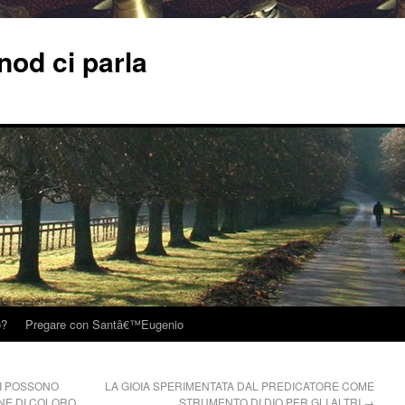
od ci parla
o?
Pregare con Santâ€™Eugenio
SI POSSONO
LA GIOIA SPERIMENTATA DAL PREDICATORE COME
NE DI COLORO
STRUMENTO DI DIO PER GLI ALTRI
→