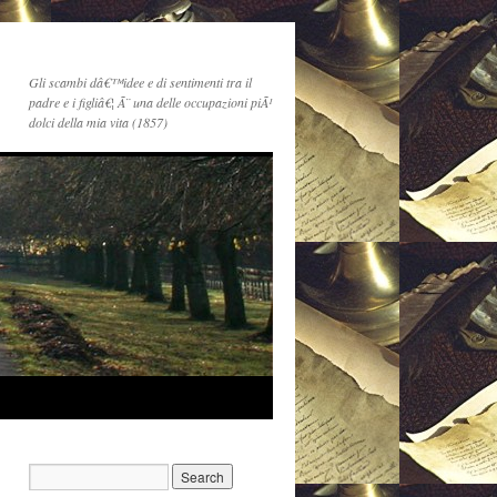
Gli scambi dâ€™idee e di sentimenti tra il
padre e i figliâ€¦ Ã¨ una delle occupazioni piÃ¹
dolci della mia vita (1857)