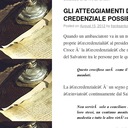
GLI ATTEGGIAMENTI 
CREDENZIALE POSSI
Posted on
August 15, 2012
by
franksantu
Quando un ambasciatore va in un nuo
proprie â€œcredenzialiâ€ al preside
Croce Ã¨ la â€œcredenzialeâ€ che m
del Salvatore tra le persone per le 
Questo crocifisso sarÃ come il 
mandati.
La â€œcredenzialeâ€ Ã¨ un segno per
â€œinviatoâ€ continuamente dal Sal
Non servirÃ solo a conciliare l
loro stessi, un continuo moni
modestia e tutte le altre virtÃ¹ 