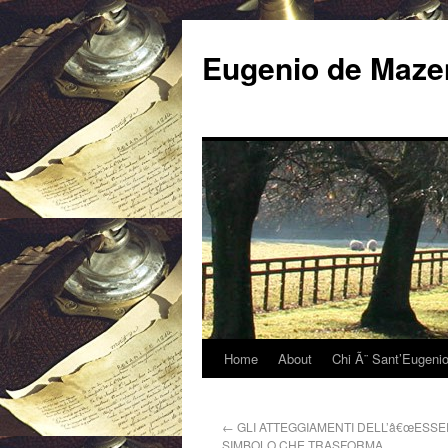
Eugenio de Mazen
Home
About
Chi Ã¨ Sant’Eugeni
←
GLI ATTEGGIAMENTI DELL’â€œESSERE
SIMBOLO CHE TRASFORMA