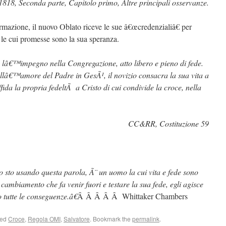
1818, Seconda parte, Capitolo primo, Altre principali osservanze.
rmazione, il nuovo Oblato riceve le sue â€œcredenzialiâ€ per
 le cui promesse sono la sua speranza.
n lâ€™impegno nella Congregazione, atto libero e pieno di fede.
lâ€™amore del Padre in GesÃ¹, il novizio consacra la sua vita a
ffida la propria fedeltÃ a Cristo di cui condivide la croce, nella
CC&RR, Costituzione 59
o sto usando questa parola, Ã¨ un uomo la cui vita e fede sono
ambiamento che fa venir fuori e testare la sua fede, egli agisce
o tutte le conseguenze.â€
Â Â Â Â Â Whittaker Chambers
ged
Croce
,
Regola OMI
,
Salvatore
. Bookmark the
permalink
.