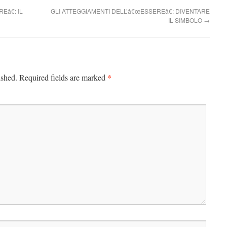
â€: IL
GLI ATTEGGIAMENTI DELL’â€œESSEREâ€: DIVENTARE
IL SIMBOLO
→
*
ished.
Required fields are marked