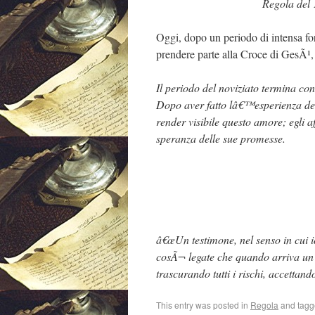
Regola del 
Oggi, dopo un periodo di intensa fo
prendere parte alla Croce di GesÃ¹,
Il periodo del noviziato termina co
Dopo aver fatto lâ€™esperienza del
render visibile questo amore; egli a
speranza delle sue promesse.
â€œUn testimone, nel senso in cui i
cosÃ¬ legate che quando arriva un c
trascurando tutti i rischi, accettand
This entry was posted in
Regola
and tag