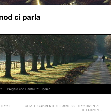
od ci parla
o?
Pregare con Santâ€™Eugenio
â€: IL
GLI ATTEGGIAMENTI DELL’â€œESSEREâ€: DIVENTARE
IL SIMBOLO
→