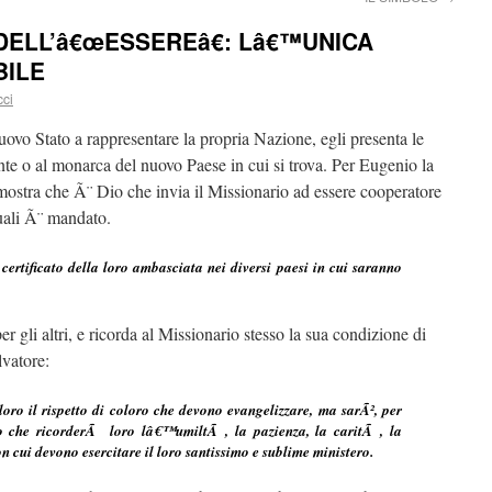
DELL’â€œESSEREâ€: Lâ€™UNICA
BILE
cci
vo Stato a rappresentare la propria Nazione, egli presenta le
nte o al monarca del nuovo Paese in cui si trova. Per Eugenio la
ostra che Ã¨ Dio che invia il Missionario ad essere cooperatore
quali Ã¨ mandato.
certificato della loro ambasciata nei diversi paesi in cui saranno
 gli altri, e ricorda al Missionario stesso la sua condizione di
vatore:
oro il rispetto di coloro che devono evangelizzare, ma sarÃ², per
to che ricorderÃ loro lâ€™umiltÃ , la pazienza, la caritÃ , la
con cui devono esercitare il loro santissimo e sublime ministero.