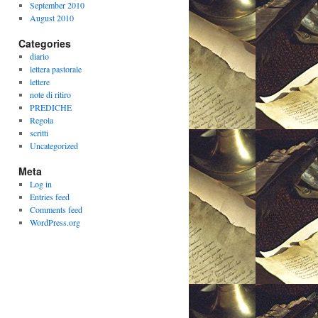
September 2010
August 2010
Categories
diario
lettera pastorale
lettere
note di ritiro
PREDICHE
Regola
scritti
Uncategorized
Meta
Log in
Entries feed
Comments feed
WordPress.org