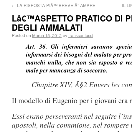
←
LA RISPOSTA PIÃ™ BREVE Ãˆ AMARE
IL L
Lâ€™ASPETTO PRATICO DI 
DEGLI AMMALATI
Posted on
March 15, 2012
by
franksantucci
Art. 36. Gli infermieri saranno specia
informarsi dei bisogni del malato per pro
manchi nulla, che non sia esposto a ved
male per mancanza di soccorso.
Chapitre XIV, Â§2 Envers les c
Il modello di Eugenio per i giovani era r
Essi erano perseveranti nel seguire l’i
apostoli, nella comunione, nel rompere i