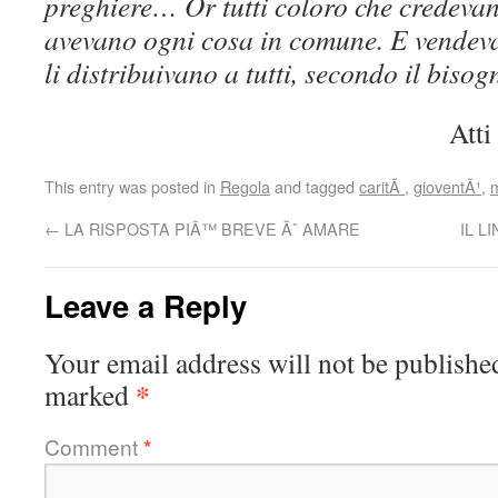
preghiere… Or tutti coloro che credeva
avevano ogni cosa in comune. E vendevan
li distribuivano a tutti, secondo il biso
Atti
This entry was posted in
Regola
and tagged
caritÃ
,
gioventÃ¹
,
m
←
LA RISPOSTA PIÃ™ BREVE Ãˆ AMARE
IL L
Leave a Reply
Your email address will not be publishe
*
marked
Comment
*