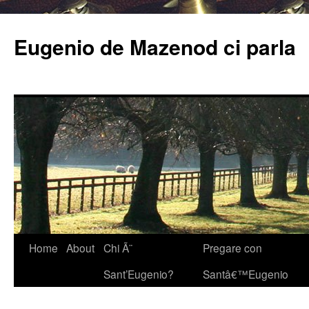
Eugenio de Mazenod ci parla
Home
About
Chi Ã¨
Pregare con
Sant’Eugenio?
Santâ€™Eugenio